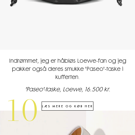
Indrømmet, jeg er håbløs Loewe-fan og jeg
pakker også deres smukke 'Paseo'-taske i
kufferten.
'Paseo'-taske, Loewe, 16.500 kr.
10
LÆS MERE OG KØB HER