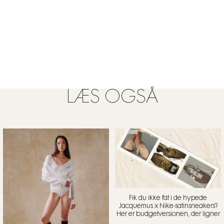
LÆS OGSÅ
Fik du ikke fat i de hypede
Jacquemus x Nike-satinsneakers?
Her er budgetversionen, der ligner