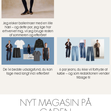
Jeg elsker ballerinaer med en lille
hæl – og dette par, jeg lige har
erhvervet mig, vil jeg bruge resten
af sommeren og efteråret
De 14 bedste udsalgsfund, du kan
6 par jeans, du ikke vil fortryde at
tage med langt ind i efteråret
købe – og som redaktionen vender
tilbage til
NYT MAGASIN PÅ