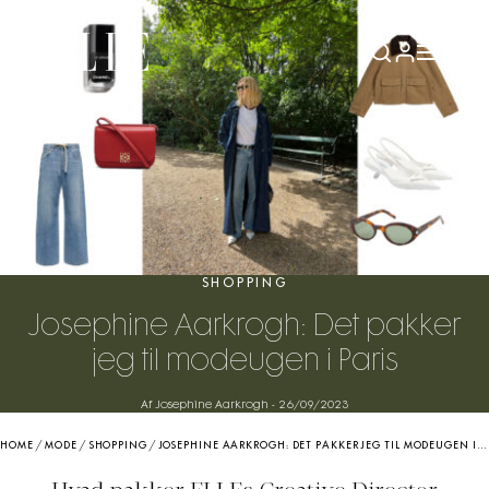
SHOPPING
Josephine Aarkrogh: Det pakker
jeg til modeugen i Paris
Af Josephine Aarkrogh
-
26/09/2023
HOME
/
MODE
/
SHOPPING
/
JOSEPHINE AARKROGH: DET PAKKER JEG TIL MODEUGEN I PARIS