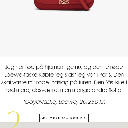
Jeg har rød på hjernen lige nu, og denne røde
Loewe-taske købte jeg sidst jeg var i Paris. Den
skal være mit røde indslag på turen. Den fås ikke i
rød mere, desværre, men mange andre flotte.
'Goya'-taske, Loewe, 20.250 kr.
2
LÆS MERE OG KØB HER