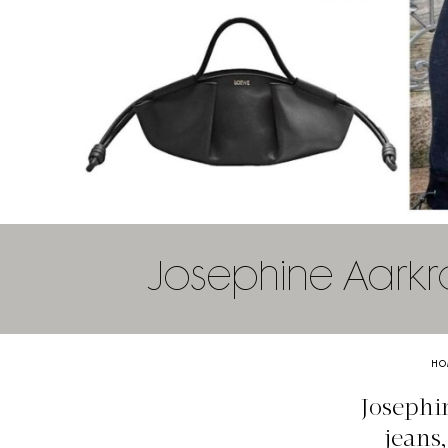
Josephine Aarkro
HO
Josephi
jeans