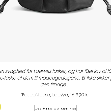
en svaghed for Loewes tasker, og har fået lov at l
o-taske af dem til modeugedagene. Er ikke sikker 
den tilbage ...
’Paseo’-taske, Loewe, 16.390 kr.
LÆS MERE OG KØB HER