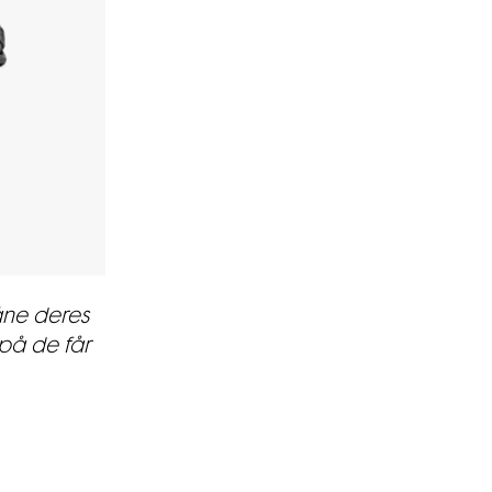
åne deres
på de får