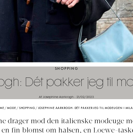
SHOPPING
gh: Dét pakker jeg til 
Af Josephine Aarkrogh
-
21/02/2023
ME
/
MODE
/
SHOPPING
/
JOSEPHINE AARKROGH: DÉT PAKKER JEG TIL MODEUGEN I MIL
ne drager mod den italienske modeuge m
, en fin blomst om halsen, en Loewe-task