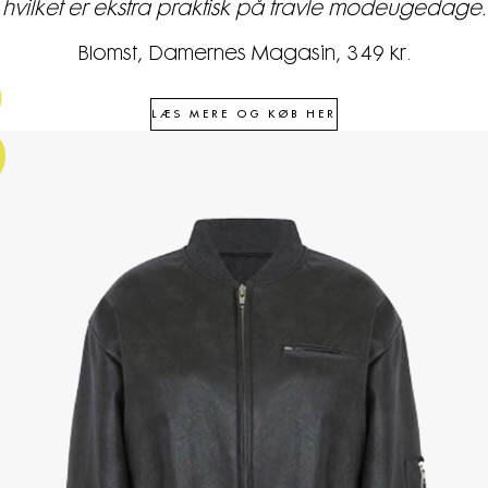
hvilket er ekstra praktisk på travle modeugedage.
Blomst, Damernes Magasin, 349 kr.
3
LÆS MERE OG KØB HER