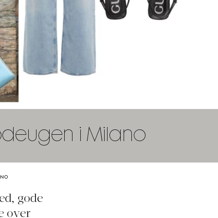
modeugen i Milano
ANO
ed, gode
e over