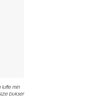
n
lufte min
size bukser