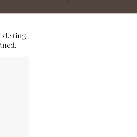
 de ting,
åned.