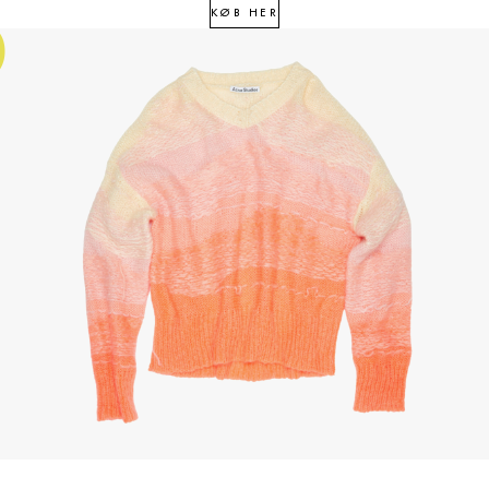
5
KØB HER