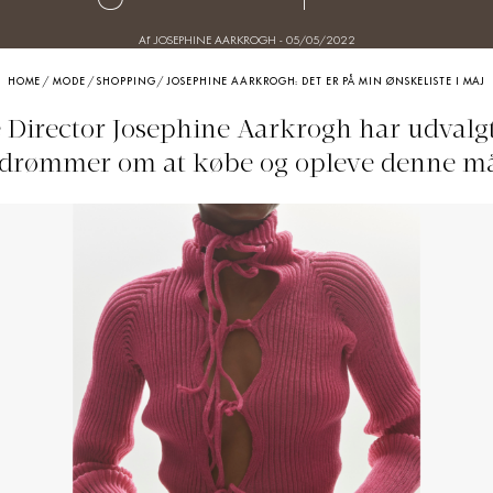
Af JOSEPHINE AARKROGH
-
05/05/2022
HOME
/
MODE
/
SHOPPING
/
JOSEPHINE AARKROGH: DET ER PÅ MIN ØNSKELISTE I MAJ
 Director Josephine Aarkrogh har udvalgt
drømmer om at købe og opleve denne m