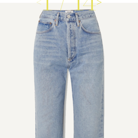
1
/
14