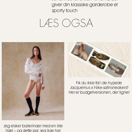
giver din klassiske garderobe et
sporty touch
LÆS OGSÅ
Fik du ikke fat i de hypede
Jacquemus x Nike-satinsneakers?
Her er budgetversionen, der ligner
Jeg elsker ballerinaer med en lille
hæl – og dette par, jeg lige har