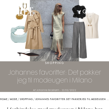
SHOPPING
Johannes favoritter: Det pakker
jeg til modeugen i Milano
Af Johanne Brostrøm
-
21/02/2022
HOME
/
MODE
/
SHOPPING
/
JOHANNES FAVORITTER: DET PAKKER JEG TIL MODEUGEN I MILANO