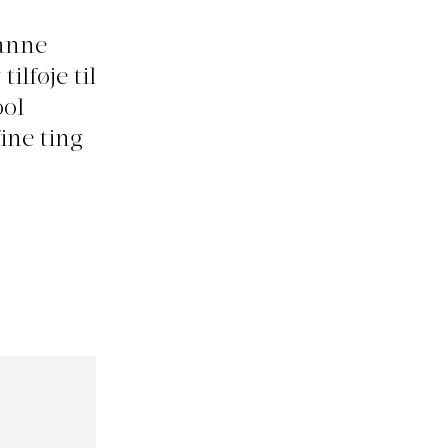
anne
ilføje til
ool
ine ting