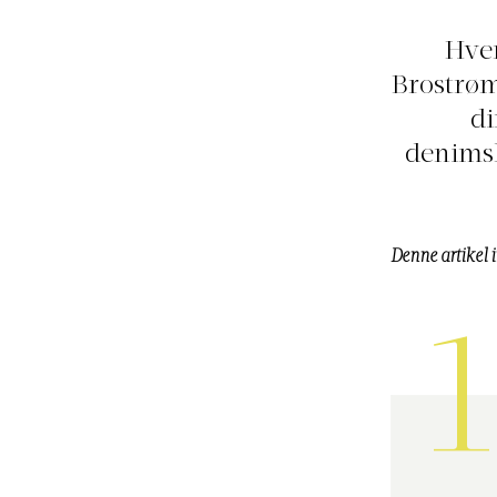
Hve
Brostrøm 
di
denimsh
Denne artikel 
1