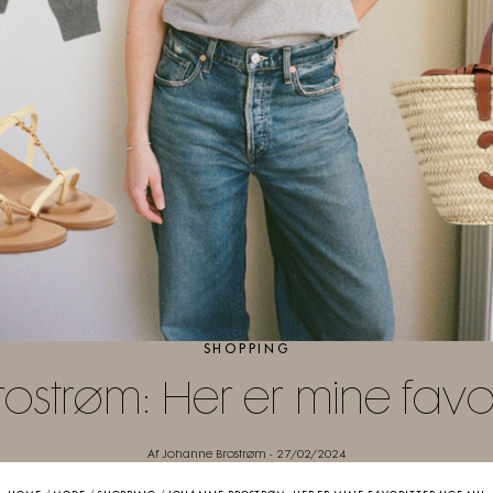
SHOPPING
strøm: Her er mine favori
Af Johanne Brostrøm
-
27/02/2024