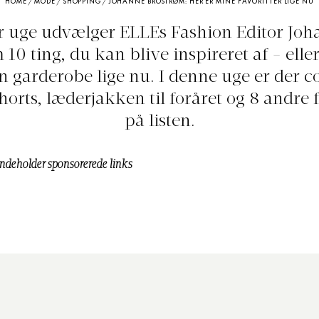
HOME
/
MODE
/
SHOPPING
/
JOHANNE BROSTRØM: HER ER MINE FAVORITTER LIGE NU
r uge udvælger ELLEs Fashion Editor Joh
10 ting, du kan blive inspireret af - eller t
n garderobe lige nu. I denne uge er der c
orts, læderjakken til foråret og 8 andre f
på listen.
indeholder sponsorerede links