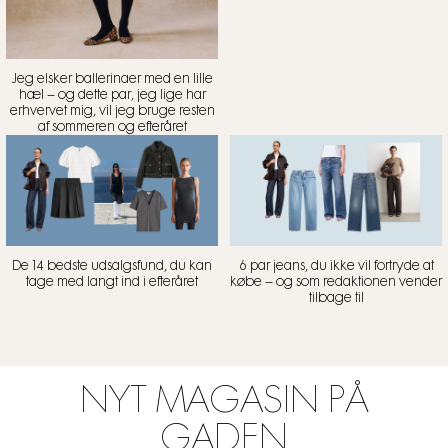
Jeg elsker ballerinaer med en lille
hæl – og dette par, jeg lige har
erhvervet mig, vil jeg bruge resten
af sommeren og efteråret
De 14 bedste udsalgsfund, du kan
6 par jeans, du ikke vil fortryde at
tage med langt ind i efteråret
købe – og som redaktionen vender
tilbage til
NYT MAGASIN PÅ
GADEN