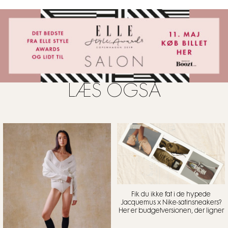
LÆS OGSÅ
Fik du ikke fat i de hypede
Jacquemus x Nike-satinsneakers?
Her er budgetversionen, der ligner