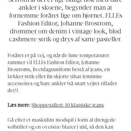
Selvom at det er lige tidligt nok med bare
ankler i skoene, begynder man at
fornemme foråret lige om hjørnet. ELLEs
Fashion Editor, Johanne Brostrøm,
drømmer om denim i vintage look, blød
cashmere strik og drys af sarte pasteller.
Foråret er på vej, og når de lune temperaturer
rammer vil ELLEs Fashion Editor, Johanne
Brostrøms, hverdagsuniform bestå af jeans, en
lækker strik eller fin skjorte tilsat feminine
accessoires og bare ankler (så snart vejret tillader
det!).
Læs mere:
Shoppegalleri: 10 klassiske jeans
Gå efter et maskulint modspil i form af drengede
solbriller og en oversize blazer i uld, så den kan