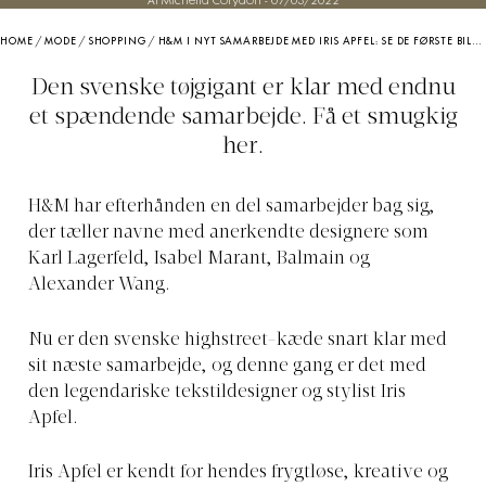
Af Michella Corydon
-
07/03/2022
HOME
/
MODE
/
SHOPPING
/
H&M I NYT SAMARBEJDE MED IRIS APFEL: SE DE FØRSTE BILLEDER FRA KOLLEKTIONEN HER
Den svenske tøjgigant er klar med endnu
et spændende samarbejde. Få et smugkig
her.
H&M har efterhånden en del samarbejder bag sig,
der tæller navne med anerkendte designere som
Karl Lagerfeld, Isabel Marant, Balmain og
Alexander Wang.
Nu er den svenske highstreet-kæde snart klar med
sit næste samarbejde, og denne gang er det med
den legendariske tekstildesigner og stylist Iris
Apfel.
Iris Apfel er kendt for hendes frygtløse, kreative og