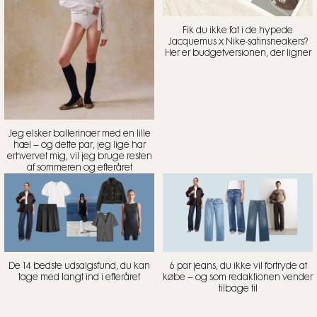
Fik du ikke fat i de hypede
Jacquemus x Nike-satinsneakers?
Her er budgetversionen, der ligner
Jeg elsker ballerinaer med en lille
hæl – og dette par, jeg lige har
erhvervet mig, vil jeg bruge resten
af sommeren og efteråret
De 14 bedste udsalgsfund, du kan
6 par jeans, du ikke vil fortryde at
tage med langt ind i efteråret
købe – og som redaktionen vender
tilbage til