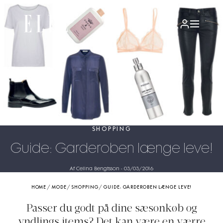
SHOPPING
Guide: Garderoben længe leve!
Af Celina Bengtsson
-
03/03/2016
HOME
/
MODE
/
SHOPPING
/
GUIDE: GARDEROBEN LÆNGE LEVE!
Passer du godt på dine sæsonkøb og
yndlings items? Det kan være en værre