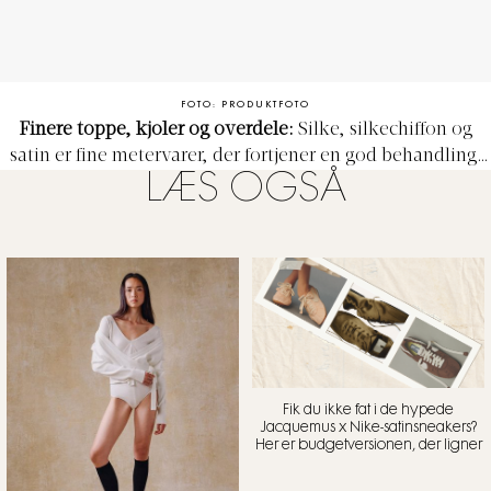
FOTO: PRODUKTFOTO
Finere toppe, kjoler og overdele:
S
ilke, silkechiffon og
satin er fine metervarer, der fortjener en god behandling.
LÆS OGSÅ
De fleste skal renses, men noget kan du også selv skylle
forsigtigt op i hånden i lunkent vand. tilsæt evt. fabric
conditioner til sidste omgang skyllevand, inden du trykker
vandet ud og hænger tøjet til afdrypning i badekarret.
Nogle vaskemaskiner har silkevaskeprogram, men brug
vaskepose, især hvis der er detaljer på tøjet som pailletter
eller applikationer. Silke stryges forsigtigt på vrangen og
må, ligesom uld, ikke ligge i blød. toccas ’Delicate Wash’
findes i fire varianter, der dufter af bl.a. blodappelsin, rose
Fik du ikke fat i de hypede
og granatæble.
Silkeskjorte, Gestuz, 699 kr.
Jacquemus x Nike-satinsneakers?
Her er budgetversionen, der ligner