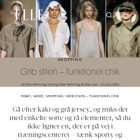
SHOPPING
Grib stilen – funktionel chik
Af Sille Henning Styling Sille Henning & Mie Juel
-
26/03/2010
HOME
/
MODE
/
SHOPPING
/
GRIB STILEN – FUNKTIONEL CHIK
Gå efter kaki og grå jersey, og miks det
med enkelte sorte og rå elementer, så du
ikke ligner en, der er på vej i
træningscenteret – tænk sporty og