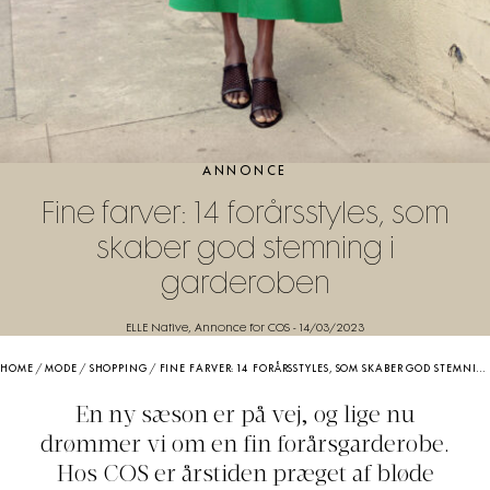
ANNONCE
Fine farver: 14 forårsstyles, som
skaber god stemning i
garderoben
ELLE Native, Annonce for COS
-
14/03/2023
HOME
/
MODE
/
SHOPPING
/
FINE FARVER: 14 FORÅRSSTYLES, SOM SKABER GOD STEMNING I GARDEROBEN
En ny sæson er på vej, og lige nu
drømmer vi om en fin forårsgarderobe.
Hos COS er årstiden præget af bløde