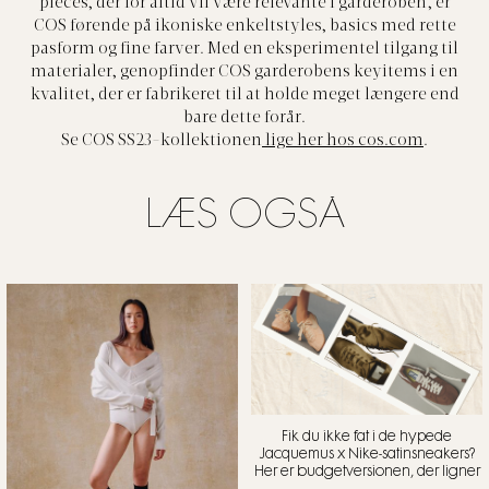
pieces, der for altid vil være relevante i garderoben, er
COS førende på ikoniske enkeltstyles, basics med rette
pasform og fine farver. Med en eksperimentel tilgang til
materialer, genopfinder COS garderobens keyitems i en
kvalitet, der er fabrikeret til at holde meget længere end
bare dette forår.
Se COS SS23-kollektionen
lige her hos cos.com
.
LÆS OGSÅ
Fik du ikke fat i de hypede
Jacquemus x Nike-satinsneakers?
Her er budgetversionen, der ligner