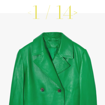
1
/
14