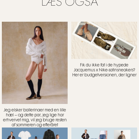
LÆS OGSÅ
Fik du ikke fat i de hypede
Jacquemus x Nike-satinsneakers?
Her er budgetversionen, der ligner
Jeg elsker ballerinaer med en lille
hæl – og dette par, jeg lige har
erhvervet mig, vil jeg bruge resten
af sommeren og efteråret