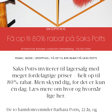
SHOPPING
Få op til 80% rabat på Saks Potts
Af Kathrine Rahbek Lindholm Stentebjerg
-
02/09/2016
HOME
/
MODE
/
SHOPPING
/
FÅ OP TIL 80% RABAT PÅ SAKS POTTS
Saks Potts inviterer til lagersalg med
meget fordelagtige priser - helt op til
80% rabat. Men skynd dig, for det er kun
én dag. Læs mere om hvor og hvornår
lige her.
De to barndomveninder Barbara Potts, 22 år, og