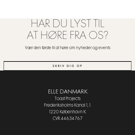
HAR DU LYST TIL
AT HØRE FRA OS?
Vær den første til at høre om nyheder og events
SKRIV DIG OP
ELLE DANMARK
Toast Projects
Frederiksholms Kanal 1, 1.
1220 København K
CVR 44634767