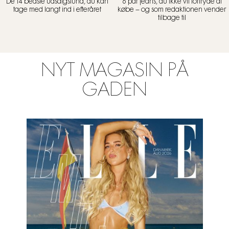
De 14 bedste udsalgsfund, du kan
6 par jeans, du ikke vil fortryde at
tage med langt ind i efteråret
købe – og som redaktionen vender
tilbage til
NYT MAGASIN PÅ
GADEN