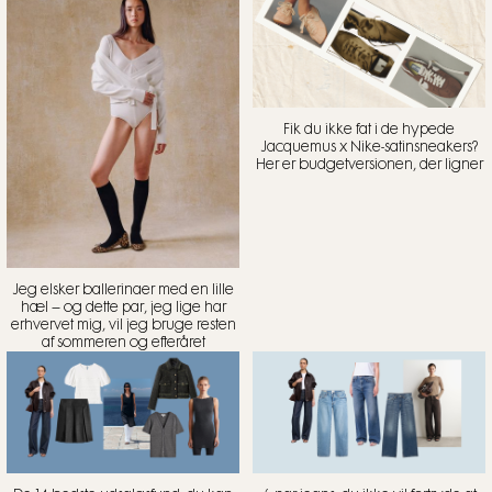
Fik du ikke fat i de hypede
Jacquemus x Nike-satinsneakers?
Her er budgetversionen, der ligner
Jeg elsker ballerinaer med en lille
hæl – og dette par, jeg lige har
erhvervet mig, vil jeg bruge resten
af sommeren og efteråret