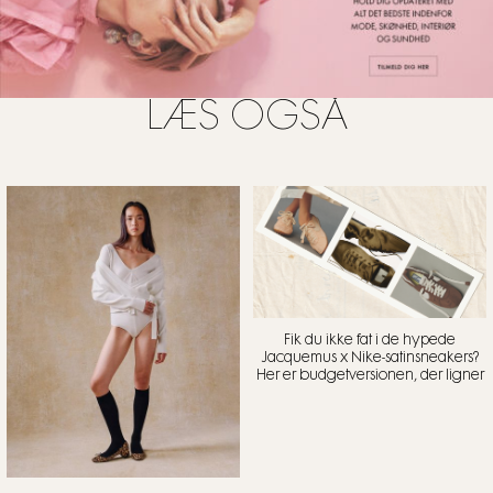
LÆS OGSÅ
Fik du ikke fat i de hypede
Jacquemus x Nike-satinsneakers?
Her er budgetversionen, der ligner