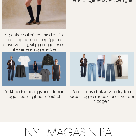
Her er budgetversionen, der ligner
Jeg elsker ballerinaer med en lille
hæl – og dette par, jeg lige har
erhvervet mig, vil jeg bruge resten
af sommeren og efteråret
De 14 bedste udsalgsfund, du kan
6 par jeans, du ikke vil fortryde at
tage med langt ind i efteråret
købe – og som redaktionen vender
tilbage til
NYT MAGASIN PÅ