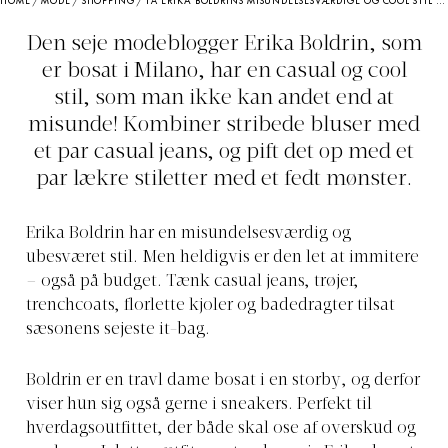
HOME
/
MODE
/
SHOPPING
/
FÅ ERIKA BOLDRINS MISUNDELSESVÆRDIGE OG COOL STIL PÅ BUDGET
Den seje modeblogger Erika Boldrin, som
er bosat i Milano, har en casual og cool
stil, som man ikke kan andet end at
misunde! Kombiner stribede bluser med
et par casual jeans, og pift det op med et
par lækre stiletter med et fedt mønster.
Erika Boldrin har en misundelsesværdig og
ubesværet stil. Men heldigvis er den let at immitere
– også på budget. Tænk casual jeans, trøjer,
trenchcoats, florlette kjoler og badedragter tilsat
sæsonens sejeste it-bag.
Boldrin er en travl dame bosat i en storby, og derfor
viser hun sig også gerne i sneakers. Perfekt til
hverdagsoutfittet, der både skal ose af overskud og