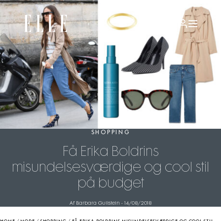
SHOPPING
Få Erika Boldrins
misundelsesværdige og cool stil
på budget
Af Barbara Gullstein
-
14/08/2018