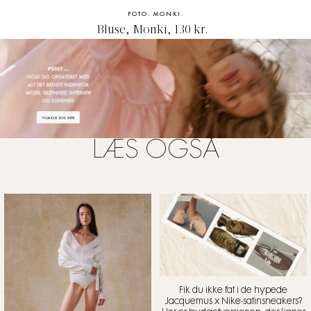
FOTO: MONKI.
Bluse
, Monki, 130 kr.
LÆS OGSÅ
Fik du ikke fat i de hypede
Jacquemus x Nike-satinsneakers?