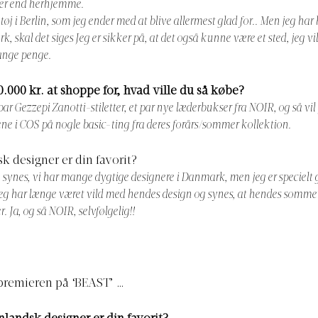
der end herhjemme.
 tøj i Berlin, som jeg ender med at blive allermest glad for.. Men jeg har 
k, skal det siges Jeg er sikker på, at det også kunne være et sted, jeg v
ange penge.
0.000 kr. at shoppe for, hvad ville du så købe?
par Gezzepi Zanotti-stiletter, et par nye læderbukser fra NOIR, og så vil
ene i COS på nogle basic-ting fra deres forårs/sommer kollektion.
k designer er din favorit?
 synes, vi har mange dygtige designere i Danmark, men jeg er specielt g
g har længe været vild med hendes design og synes, at hendes sommer
. Ja, og så NOIR, selvfølgelig!!
 premieren på ‘BEAST’ …