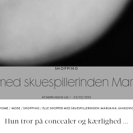
SHOPPING
med skuespillerinden Mar
Af Mette Marie Lei /
-
23/02/2012
HOME
/
MODE
/
SHOPPING
/
ELLE SHOPPER MED SKUESPILLERINDEN MARIJANA JANKOVI
Hun tror på concealer og kærlighed ...