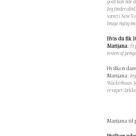
godt kan lide 
Jeg finder altid
været i New Yor
bruge rigtig m
Hvis du fik 1
Marijana:
Et 
resten af peng
Hvilken dans
Marijana:
Jeg
Wackerhaus. Je
er super-lækker
Marijana til