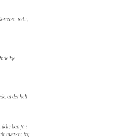
ørrebro, red.),
indelige
e, at der helt
 ikke kan få i
ale mærker, jeg