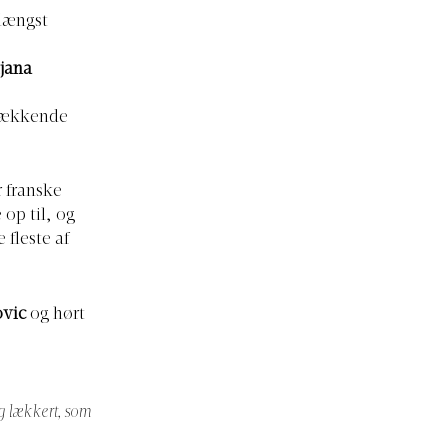
 længst
jana
tvækkende
r franske
op til, og
 fleste af
ovic
og hørt
g lækkert, som