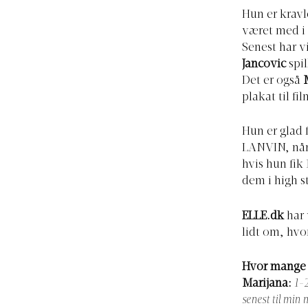
Hun er kravl
været med i 
Senest har v
Jancovic
spil
Det er også
plakat til fi
Hun er glad 
LANVIN, når 
hvis hun fik 
dem i high 
ELLE.dk
har 
lidt om, hv
Hvor mange 
Marijana:
1-2
senest til min