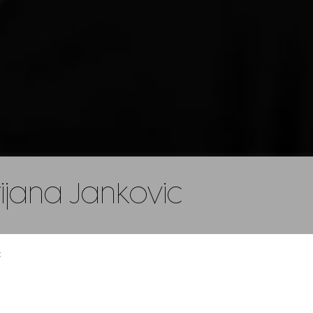
ijana Jankovic
C