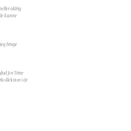
heller aldrig
ille kunne
 jeg bruge
lad for Trine
kollektion i år