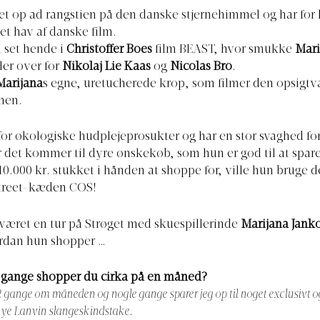
et op ad rangstien på den danske stjernehimmel og har for
et hav af danske film.
i set hende i
Christoffer Boes
film BEAST, hvor smukke
Mari
ler over for
Nikolaj Lie Kaas
og
Nicolas Bro
.
Marijana
s egne, uretucherede krop, som filmer den opsig
lmen.
for økologiske hudplejeprosukter og har en stor svaghed fo
det kommer til dyre ønskekøb, som hun er god til at spare 
10.000 kr. stukket i hånden at shoppe for, ville hun bruge de
street-kæden COS!
været en tur på Strøget med skuespillerinde
Marijana Jank
ordan hun shopper …
gange shopper du cirka på en måned?
 gange om måneden og nogle gange sparer jeg op til noget exclusivt o
 nye Lanvin slangeskindstake
.