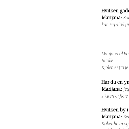
Hvilken gad
Marijana:
Som
kan jeg altid f
Marijana til Bo
Birolle.
Kjolen er fra J
Har du en y
Marijana:
Jeg
sikkert er flere 
Hvilken by i
Marijana:
Ber
København og h