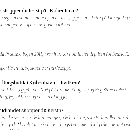
e shopper du helst på i København?
 regel mest inde i indre by, men hvis jeg går en lille tur på Elmegade (N
inde noget i en af de små gode butikker.
dil Prisuddelingen 2011, hvor hun var nomineret til prisen for Bedste Kv
esper Høvring, og skoene er fra Gezeppi.
ndlingsbutik i København – hvilken?
 ved, hvis jeg går ind i Nuè på Gammel Kongevej og Nag Store i Pilestræd
ting, jeg vil have, og det slår aldrig fejl.
 udlandet shopper du helst i?
lin, der synes jeg, de har mange gode butikker, som forhandler ting ,du
ar gode “lokale” mærker. De har også et støre udvalg i de internation