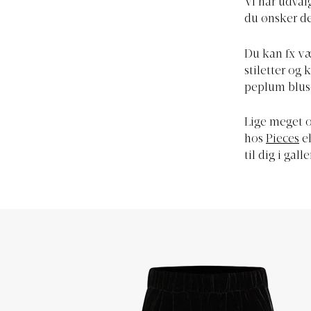
Vi har udval
du ønsker de
Du kan fx væ
stiletter og
peplum blus
Lige meget om
hos
Pieces
el
til dig i galle