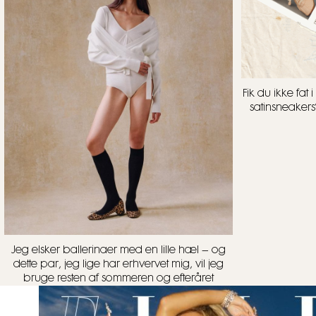
Fik du ikke fa
satinsneakers
Jeg elsker ballerinaer med en lille hæl – og
dette par, jeg lige har erhvervet mig, vil jeg
bruge resten af sommeren og efteråret