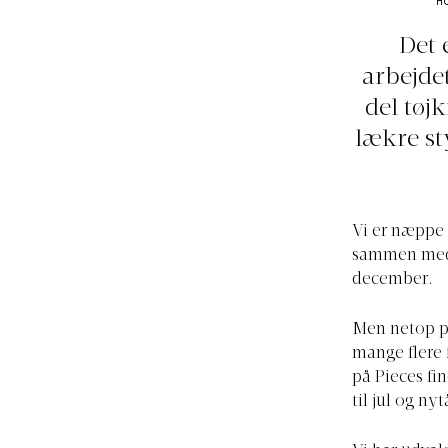
H
Det 
arbejde
del tøj
lækre st
Vi er næppe 
sammen med v
december.
Men netop p
mange flere f
på Pieces fin
til jul og n