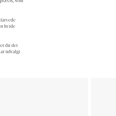
 præcis, som
 farvede
en hvide
der du det
har udvalgt