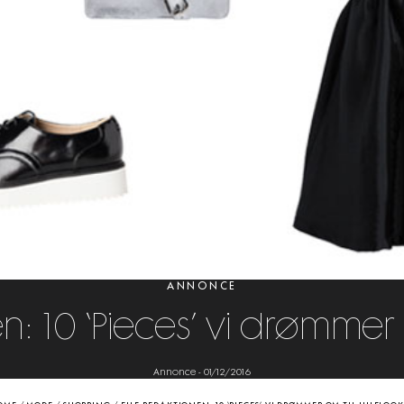
ANNONCE
n: 10 ‘Pieces’ vi drømmer o
Annonce
-
01/12/2016