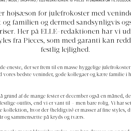
OME
/
MODE
/
SHOPPING
/
ELLE-REDAKTIONEN: 10 ‘PIECES’ VI DRØMMER OM TIL JULELOO
er højsæson for julefrokoster med venind
t og familien og dermed sandsynligvis ogs
kriser. Her på ELLE-redaktionen har vi ud
yles fra Pieces, som med garanti kan red
festlig lejlighed.
de eneste, der ser frem til en masse hyggelige julefrokoster 
ores bedste veninder, gode kollegaer og kære familie i h
å grund af de mange fester er december også en måned, d
estlige outfits, end vi er vant til – men bare rolig. Vi har 
e kollektion, hvor der (heldigvis) er masser af fine styles,
ytår og sammensætte på kryds og tværs.