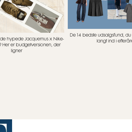
De 14 bedste udsalgsfund, d
t i de hypede Jacquemus x Nike-
langt ind i efterår
? Her er budgetversionen, der
ligner