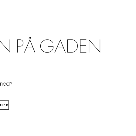
N PÅ GADEN
åned?
NER