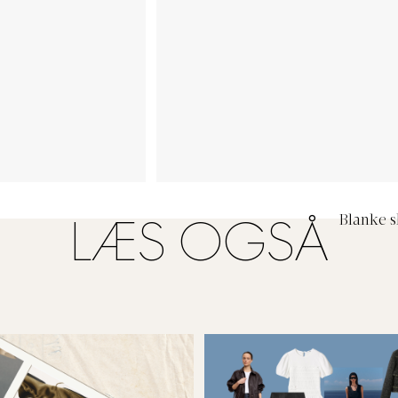
Blanke s
LÆS OGSÅ