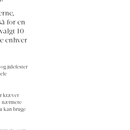
KET
erne,
å for en
valgt 10
de enhver
og julefester
ele
er kræver
set nærmere
 du kan bruge