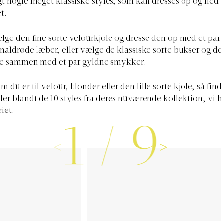
gt nogle meget klassiske styles, som kan dresses op og ned
t.
lge den fine sorte velourkjole og dresse den op med et par
 knaldrøde læber, eller vælge de klassiske sorte bukser og d
e sammen med et par gyldne smykker.
 du er til velour, blonder eller den lille sorte kjole, så fin
ler blandt de 10 styles fra deres nuværende kollektion, vi 
riet.
1
/
9