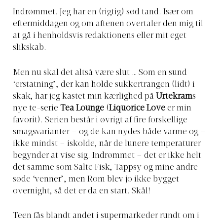
Indrømmet. Jeg har en (rigtig) sød tand. Især om
eftermiddagen og om aftenen overtaler den mig til
at gå i henholdsvis redaktionens eller mit eget
slikskab.
Men nu skal det altså være slut … Som en sund
‘erstatning’, der kan holde sukkertrangen (lidt) i
skak, har jeg kastet min kærlighed på
Urtekram
s
nye te-serie
Tea Lounge
(
Liquorice Love
er min
favorit). Serien består i øvrigt af fire forskellige
smagsvarianter – og de kan nydes både varme og –
ikke mindst – iskolde, når de lunere temperaturer
begynder at vise sig. Indrømmet – det er ikke helt
det samme som Salte Fisk, Tappsy og mine andre
søde ‘venner’, men Rom blev jo ikke bygget
overnight, så det er da en start. Skål!
Teen fås blandt andet i supermarkeder rundt om i