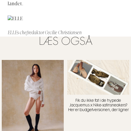
landet.
ELLEs chefredaktør Cecilie Christiansen
LÆS OGSÅ
Fik du ikke fat i de hypede
Jacquemus x Nike-satinsneakers?
Her er budgetversionen, der ligner