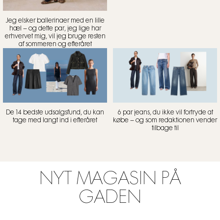
Jeg elsker ballerinaer med en lille
hæl – og dette par, jeg lige har
erhvervet mig, vil jeg bruge resten
af sommeren og efteråret
De 14 bedste udsalgsfund, du kan
6 par jeans, du ikke vil fortryde at
tage med langt ind i efteråret
købe – og som redaktionen vender
tilbage til
NYT MAGASIN PÅ
GADEN