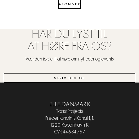
ABONNER
HAR DU LYST TIL
AT HØRE FRA OS?
Vær den første til at høre om nyheder og events
SKRIV DIG OP
ELLE DANMARK
Toast Projects
Frederiksholms Kanal 1, 1.
1220 København K
CVR 44634767