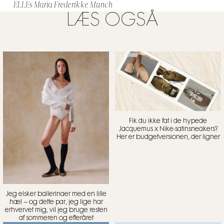
ELLEs Maria Frederikke Munch
LÆS OGSÅ
Fik du ikke fat i de hypede
Jacquemus x Nike-satinsneakers?
Her er budgetversionen, der ligner
Jeg elsker ballerinaer med en lille
hæl – og dette par, jeg lige har
erhvervet mig, vil jeg bruge resten
af sommeren og efteråret