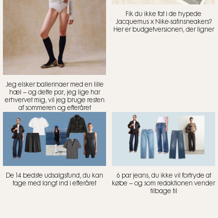
Fik du ikke fat i de hypede
Jacquemus x Nike-satinsneakers?
Her er budgetversionen, der ligner
Jeg elsker ballerinaer med en lille
hæl – og dette par, jeg lige har
erhvervet mig, vil jeg bruge resten
af sommeren og efteråret
De 14 bedste udsalgsfund, du kan
6 par jeans, du ikke vil fortryde at
tage med langt ind i efteråret
købe – og som redaktionen vender
tilbage til