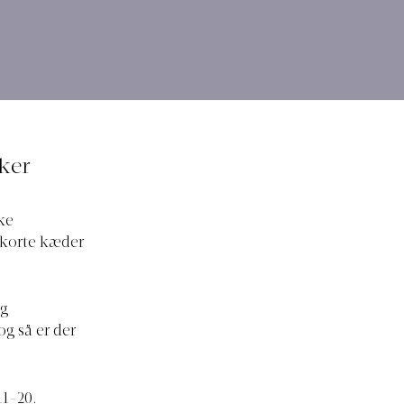
n
ker
ke
 korte kæder
ig
g så er der
11-20.