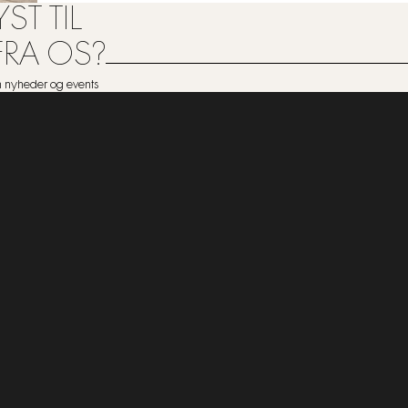
ST TIL
FRA OS?
om nyheder og events