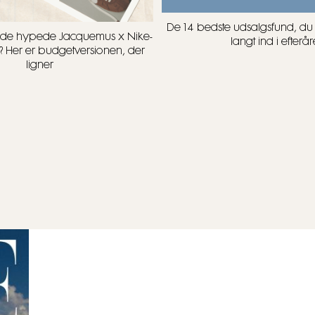
De 14 bedste udsalgsfund, d
t i de hypede Jacquemus x Nike-
langt ind i efterår
? Her er budgetversionen, der
ligner