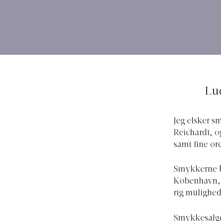
Lu
Jeg elsker s
Reichardt, o
samt fine ør
Smykkerne bl
København, m
rig mulighed
Smykkesalget