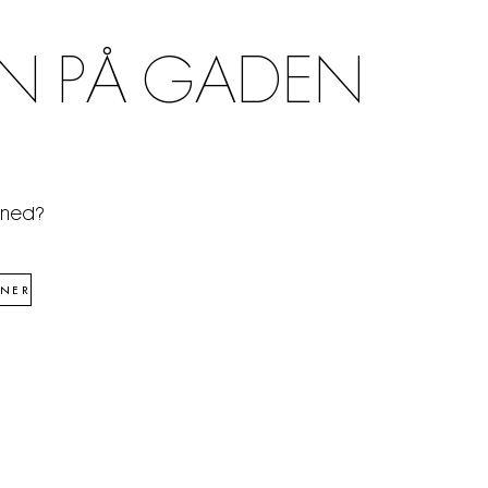
N PÅ GADEN
åned?
NER