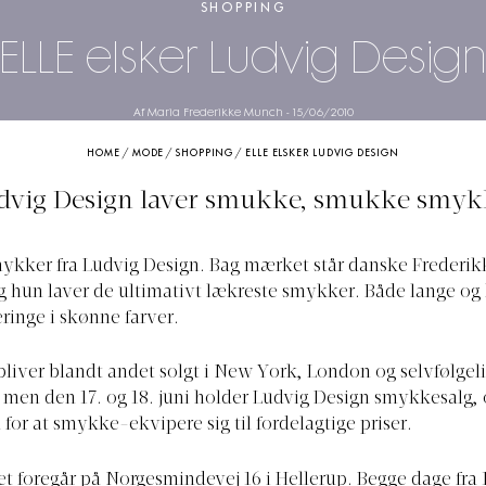
SHOPPING
ELLE elsker Ludvig Desig
Af Maria Frederikke Munch
-
15/06/2010
HOME
/
MODE
/
SHOPPING
/
ELLE ELSKER LUDVIG DESIGN
dvig Design laver smukke, smukke smyk
mykker fra Ludvig Design. Bag mærket står danske Frederik
g hun laver de ultimativt lækreste smykker. Både lange og
eringe i skønne farver.
iver blandt andet solgt i New York, London og selvfølgel
en den 17. og 18. juni holder Ludvig Design smykkesalg, o
 for at smykke-ekvipere sig til fordelagtige priser.
 foregår på Norgesmindevej 16 i Hellerup. Begge dage fra 