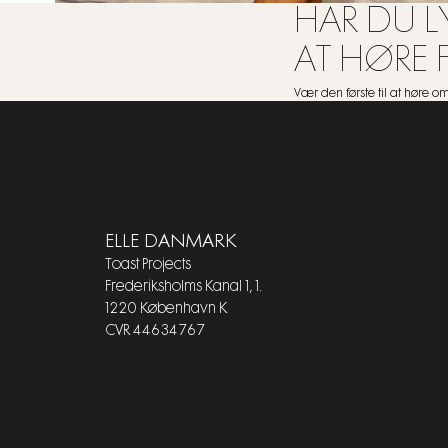
HAR DU LY
AT HØRE 
Vær den første til at høre 
ELLE DANMARK
Toast Projects
Frederiksholms Kanal 1, 1.
1220 København K
CVR 44634767