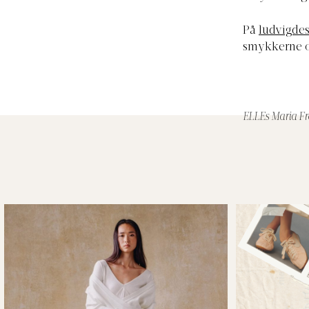
På
ludvigde
smykkerne onl
ELLEs Maria F