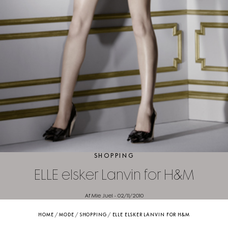
SHOPPING
ELLE elsker Lanvin for H&M
Af Mie Juel
-
02/11/2010
HOME
/
MODE
/
SHOPPING
/
ELLE ELSKER LANVIN FOR H&M