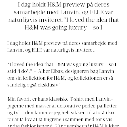
I dag holdt H&M preview på deres
samarbejde med Lanvin, og ELLE var
naturligvis inviteret."I loved the idea that
H&M was going luxury - so I
I dag holdt H&M preview på deres samarbejde med
Lanvin, og ELLE var naturligvis inviteret.
“I loved the idea that H&M was going luxury – so I
said ‘I do’.” – Alber Elbaz, designeren bag Lanvin
om sin kollektion for H&M, og kollektionen er så
sandelig også eksklusiv!
Min favorit er hans klassiske T-shirt med Lanvin-
pigerne med masser af dekorative perler, pailletter
og tyl – den kommer jeg helt sikkert til at stå i kø
for at få lov at få fingrene i sammen med tons vis
andre fashionistaer d. 23 november når H&M lukker