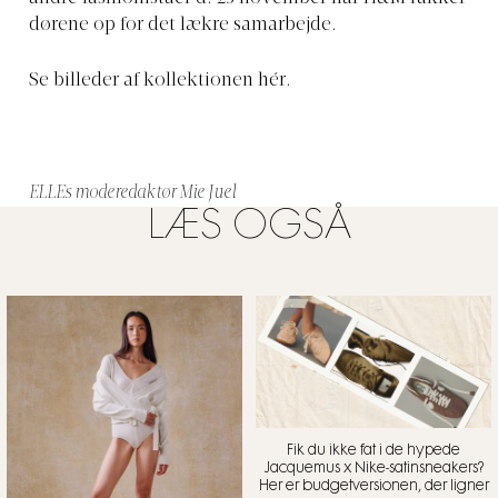
dørene op for det lækre samarbejde.
Se billeder af kollektionen hér.
ELLEs moderedaktør Mie Juel
LÆS OGSÅ
Fik du ikke fat i de hypede
Jacquemus x Nike-satinsneakers?
Her er budgetversionen, der ligner