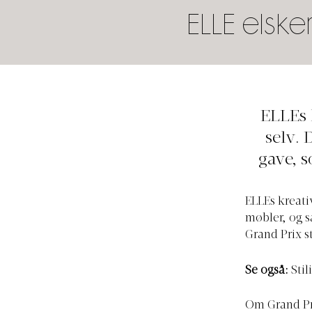
ELLE elsk
ELLEs 
selv. 
gave, s
ELLEs kreati
møbler, og s
Grand Prix st
Se også:
Sti
l
Om Grand Pri