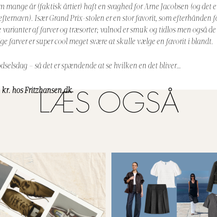
m mange år (faktisk årtier) haft en svaghed for Arne Jacobsen (og det 
 efternavn). Især Grand Prix-stolen er en stor favorit, som efterhånden 
e varianter af farver og træsorter; valnød er smuk og tidløs men også de
lige farver er super cool meget svære at skulle vælge en favorit i blandt.
ødselsdag – så det er spændende at se hvilken en det bliver…
2 kr. hos
Fritzhansen.dk
LÆS OGSÅ