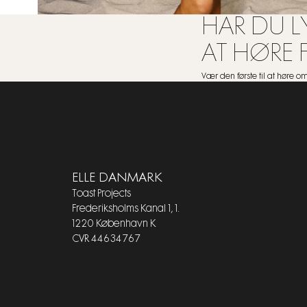
HAR DU LY
AT HØRE 
Vær den første til at høre 
ELLE DANMARK
Toast Projects
Frederiksholms Kanal 1, 1.
1220 København K
CVR 44634767