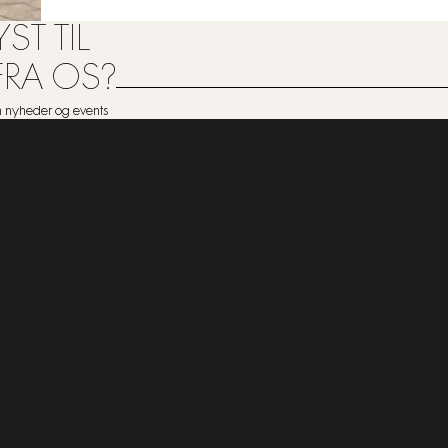
ST TIL
FRA OS?
om nyheder og events