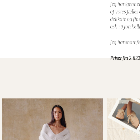
Jeg har igenne
af vores fælles
delikate og fin
ask i 9 forskel
Jeg har snart f
Priser fra 2.82