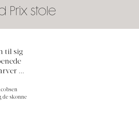
Prix stole
til sig
rbenede
rver ...
Jacobsen
ig de skønne