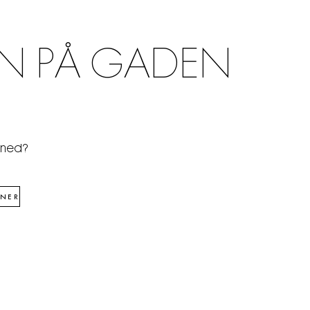
N PÅ GADEN
åned?
NER