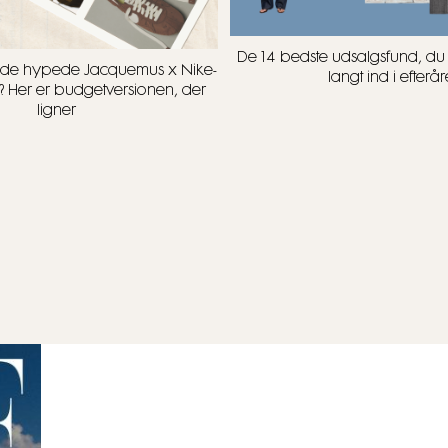
De 14 bedste udsalgsfund, d
t i de hypede Jacquemus x Nike-
langt ind i efterår
? Her er budgetversionen, der
ligner