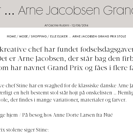
er … Arne Jacobsen Grand 
Af Cecilie Rubini
-
12/08/2014
HOME
/
MODE
/
SHOPPING
/
ELLE ELSKER … ARNE JACOBSEN GRAND PRIX STOLE
kreative chef har fundet fødselsdagsgaven 
Det er Arne Jacobsen, der står bag den fi
om har navnet Grand Prix og fåes i flere fa
ve chef Stine har en svaghed for de klassiske danske Arne 
ærligt en helt bestemt stol står højt på ønskelisten … Neml
ole, der findes i mange variationer, materialer og farver.
ige hjem / På besøg hos Anne Dorte Larsen fra Nué
x stolene siger Stine: