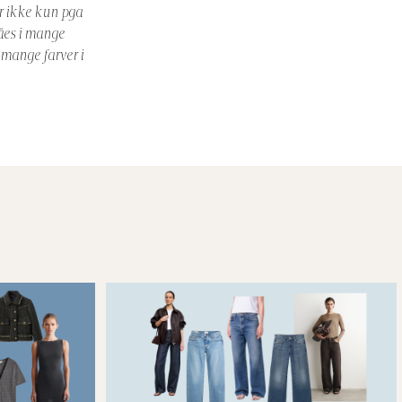
er ikke kun pga
fåes i mange
 mange farver i