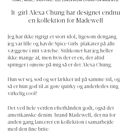
HOME
/
MODE
/
SHOPPING
/
ELLE ELSKER ALEXA CHUNG FOR MADEWELL
It-girl Alexa Chung har designet endnu
en kollektion for Madewell
Jeg har ikke rigtigt et stort idol, ligesom dengang
jeg var lille og havde Spice Girls-plakater på alle
væggene i mit værelse. Stilikoner har jeg heller
ikke mange af, men hvis der er en, der altid
springer i øjnene på mig så er det Alexa Chung.
Hun ser sej, sød og ser lækker ud på samme tid, og
så er hun god til at gøre quirky og anderledes ting
virkelig cool!
Det ved hele verden efterhånden godt, også det
amerikanske denim-brand Madewell, der nu for
anden gang lancerer en kollektion i samarbejde
med den fine brite.