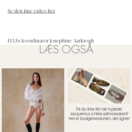
Se den fine video her
ELLEs koordinator Josephine Aarkrogh
LÆS OGSÅ
Fik du ikke fat i de hypede
Jacquemus x Nike-satinsneakers?
Her er budgetversionen, der ligner