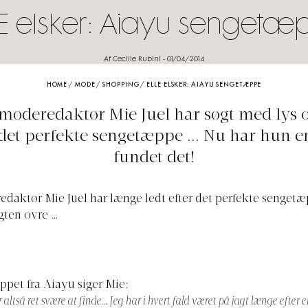
LE elsker: Aiayu sengetæ
Af Cecilie Rubini
-
01/04/2014
HOME
/
MODE
/
SHOPPING
/
ELLE ELSKER: AIAYU SENGETÆPPE
moderedaktør Mie Juel har søgt med lys o
 det perfekte sengetæppe ... Nu har hun e
fundet det!
daktør Mie Juel har længe ledt efter det perfekte senget
agten ovre …
pet fra Aiayu siger Mie:
ltså ret svære at finde… Jeg har i hvert fald været på jagt længe efter et