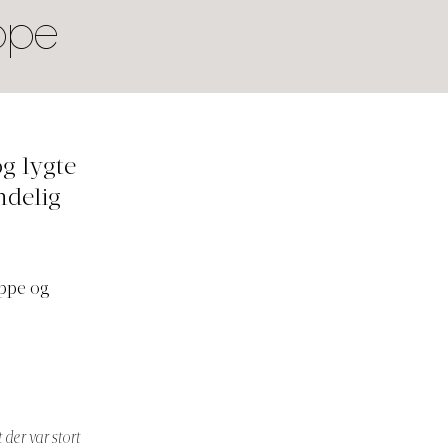
ppe
g lygte
ndelig
æppe og
 der var stort