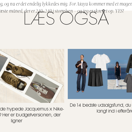
ng, og nu er det endelig lykkedes mig. For Aiayu kommer med et magen
ste måned, der er 240×240 i størrelsen – og jeg er skrevet op. YES!
LÆS OGSÅ
De 14 bedste udsalgsfund, d
t i de hypede Jacquemus x Nike-
langt ind i efterår
? Her er budgetversionen, der
ligner