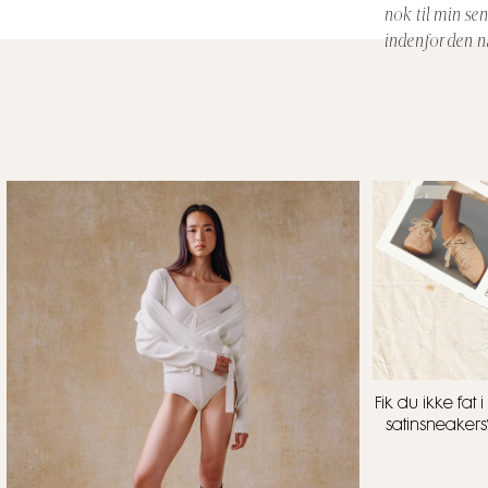
nok til min se
indenfor den næ
Fik du ikke fa
satinsneakers