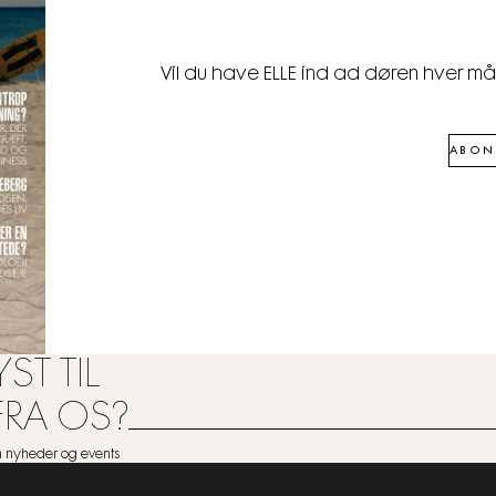
Vil du have ELLE ind ad døren hver m
ABON
ST TIL
FRA OS?
om nyheder og events