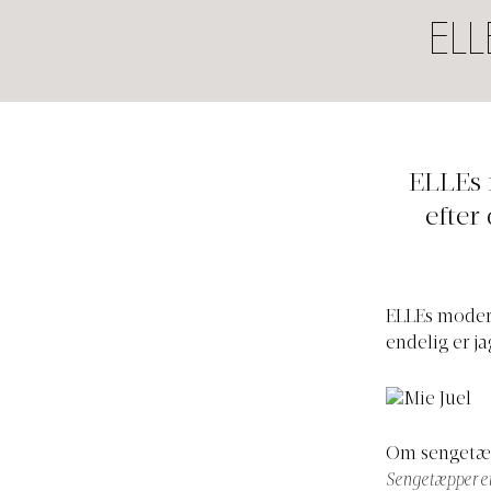
EL
ELLEs 
efter
ELLEs modere
endelig er j
Om sengetæp
Sengetæpper er a