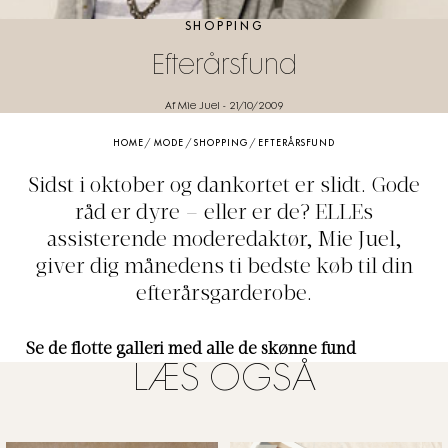
SHOPPING
Efterårsfund
Af Mie Juel
-
21/10/2009
HOME
/
MODE
/
SHOPPING
/
EFTERÅRSFUND
Sidst i oktober og dankortet er slidt. Gode
råd er dyre – eller er de? ELLEs
assisterende moderedaktør, Mie Juel,
giver dig månedens ti bedste køb til din
efterårsgarderobe.
Se de flotte galleri med alle de skønne fund
LÆS OGSÅ