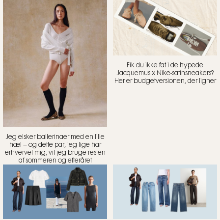
Fik du ikke fat i de hypede
Jacquemus x Nike-satinsneakers?
Her er budgetversionen, der ligner
Jeg elsker ballerinaer med en lille
hæl – og dette par, jeg lige har
erhvervet mig, vil jeg bruge resten
af sommeren og efteråret