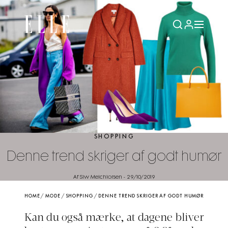
SHOPPING
Denne trend skriger af godt humør
Af Siw Melchiorsen
-
29/10/2019
HOME
/
MODE
/
SHOPPING
/
DENNE TREND SKRIGER AF GODT HUMØR
Kan du også mærke, at dagene bliver