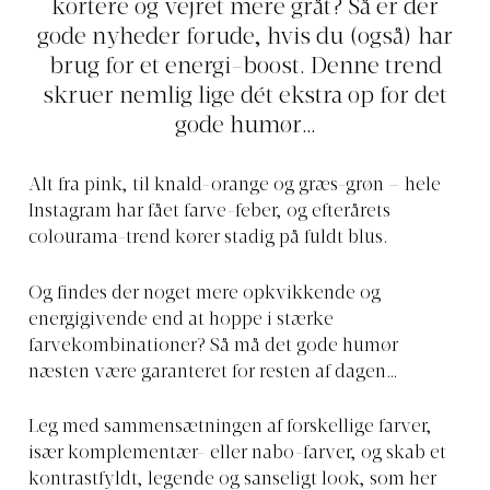
kortere og vejret mere gråt? Så er der
gode nyheder forude, hvis du (også) har
brug for et energi-boost. Denne trend
skruer nemlig lige dét ekstra op for det
gode humør…
Alt fra pink, til knald-orange og græs-grøn – hele
Instagram har fået farve-feber, og efterårets
colourama-trend kører stadig på fuldt blus.
Og findes der noget mere opkvikkende og
energigivende end at hoppe i stærke
farvekombinationer? Så må det gode humør
næsten være garanteret for resten af dagen…
Leg med sammensætningen af forskellige farver,
især komplementær- eller nabo-farver, og skab et
kontrastfyldt, legende og sanseligt look, som her