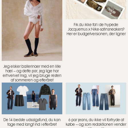
Fik du ikke fat i de hypede
Jacquemus x Nike-satinsneakers?
Her er budgetversionen, der ligner
Jeg elsker ballerinaer med en lille
hæl – og dette par, jeg lige har
erhvervet mig, vil jeg bruge resten
af sommeren og efteråret
De 14 bedste udsalgsfund, du kan
6 par jeans, du ikke vil fortryde at
tage med langt ind i efteråret
købe – og som redaktionen vender