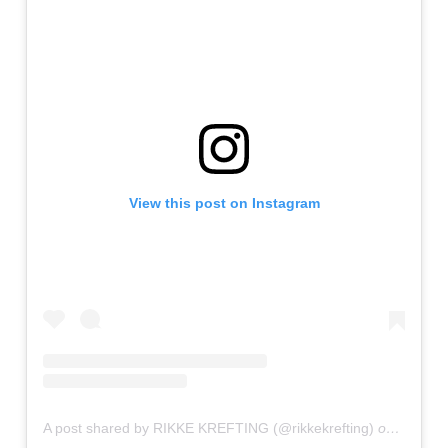
View this post on Instagram
A post shared by RIKKE KREFTING (@rikkekrefting)
on
Sep 29,