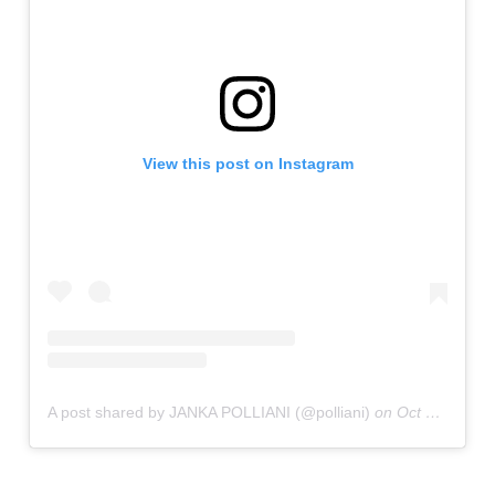
View this post on Instagram
A post shared by JANKA POLLIANI (@polliani)
on
Oct 13, 2019 at 2:31am PDT