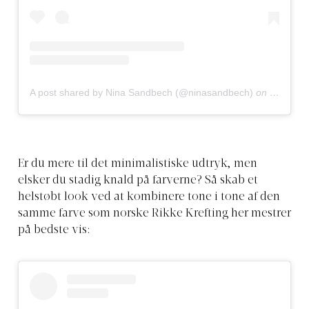
A post shared by Nina Sandbech (@ninasandbech)
on
Oct 7, 2
Er du mere til det minimalistiske udtryk, men
elsker du stadig knald på farverne? Så skab et
helstøbt look ved at kombinere tone i tone af den
samme farve som norske Rikke Krefting her mestrer
på bedste vis: