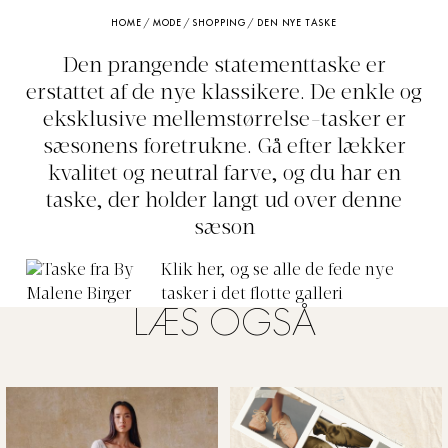
HOME
/
MODE
/
SHOPPING
/
DEN NYE TASKE
Den prangende statementtaske er
erstattet af de nye klassikere. De enkle og
eksklusive mellemstørrelse-tasker er
sæsonens foretrukne. Gå efter lækker
kvalitet og neutral farve, og du har en
taske, der holder langt ud over denne
sæson
Klik her, og se alle de fede nye
tasker i det flotte galleri
LÆS OGSÅ