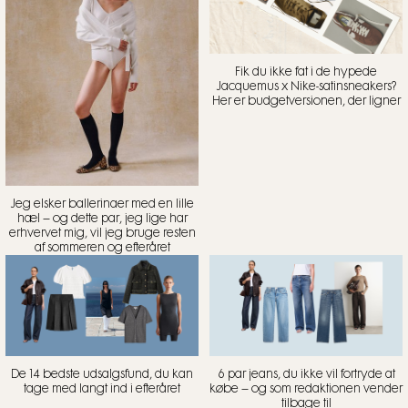
Fik du ikke fat i de hypede
Jacquemus x Nike-satinsneakers?
Her er budgetversionen, der ligner
Jeg elsker ballerinaer med en lille
hæl – og dette par, jeg lige har
erhvervet mig, vil jeg bruge resten
af sommeren og efteråret
De 14 bedste udsalgsfund, du kan
6 par jeans, du ikke vil fortryde at
tage med langt ind i efteråret
købe – og som redaktionen vender
tilbage til