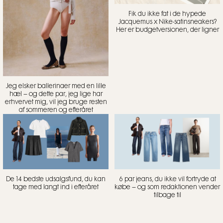
Fik du ikke fat i de hypede
Jacquemus x Nike-satinsneakers?
Her er budgetversionen, der ligner
Jeg elsker ballerinaer med en lille
hæl – og dette par, jeg lige har
erhvervet mig, vil jeg bruge resten
af sommeren og efteråret
De 14 bedste udsalgsfund, du kan
6 par jeans, du ikke vil fortryde at
tage med langt ind i efteråret
købe – og som redaktionen vender
tilbage til