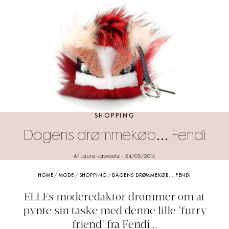
SHOPPING
Dagens drømmekøb… Fendi
Af Laura Lawaetz
-
24/03/2014
HOME
/
MODE
/
SHOPPING
/
DAGENS DRØMMEKØB… FENDI
ELLEs moderedaktør drømmer om at
pynte sin taske med denne lille 'furry
friend' fra Fendi...