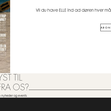
Vil du have ELLE ind ad døren hver m
ABON
ST TIL
FRA OS?
om nyheder og events