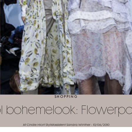
SHOPPING
l bohemelook: Flowerp
Af Cindie Hiort Stylistassistent Sandra Winther
-
10/06/2010