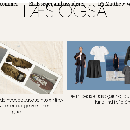
 kommer
ELLE søger ambassadører
fra Matthew W
LÆS OGSÅ
De 14 bedste udsalgsfund, d
t i de hypede Jacquemus x Nike-
langt ind i efterår
? Her er budgetversionen, der
ligner