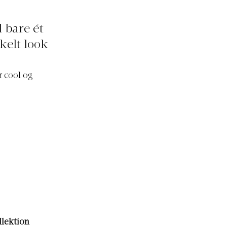
d bare ét
kelt look
r cool og
lektion