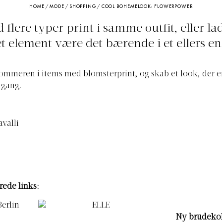
HOME
/
MODE
/
SHOPPING
/
COOL BOHEMELOOK: FLOWERPOWER
flere typer print i samme outfit, eller la
t element være det bærende i et ellers en
sommeren i items med blomsterprint, og skab et look, der e
 gang.
rede links:
Ny brudekol