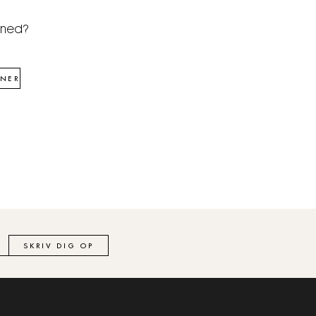
åned?
NER
SKRIV DIG OP