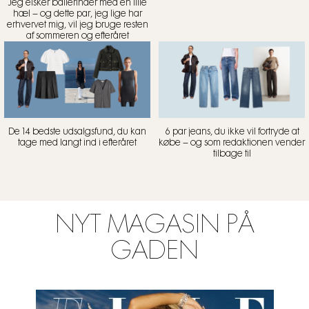
Jeg elsker ballerinaer med en lille
hæl – og dette par, jeg lige har
erhvervet mig, vil jeg bruge resten
af sommeren og efteråret
De 14 bedste udsalgsfund, du kan
6 par jeans, du ikke vil fortryde at
tage med langt ind i efteråret
købe – og som redaktionen vender
tilbage til
NYT MAGASIN PÅ
GADEN