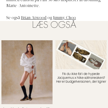
limited edition på i alt 36 sko inspireret af dronning
Marie-Antoinette.
Se også
Brian Atwood
og
Jimmy Choo
LÆS OGSÅ
Fik du ikke fat i de hypede
Jacquemus x Nike-satinsneakers?
Her er budgetversionen, der ligner