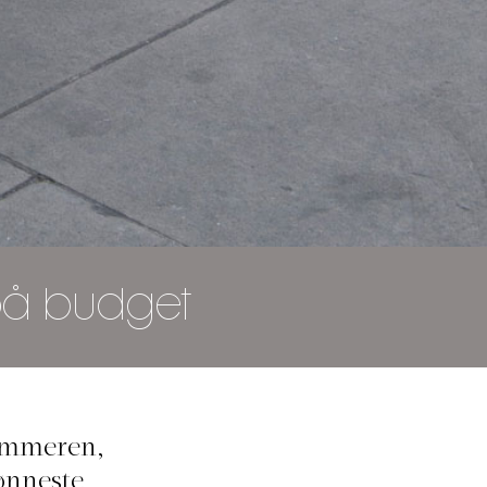
 på budget
sommeren,
ønneste