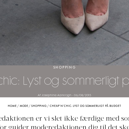
SHOPPING
hic: Lyst og sommerligt
Af Josephine Aarkrogh
-
06/08/2015
HOME
/
MODE
/
SHOPPING
/
CHEAP’N’CHIC: LYST OG SOMMERLIGT PÅ BUDGET
edaktionen er vi slet ikke færdige med 
for guider moderedaktionen dig til det sk