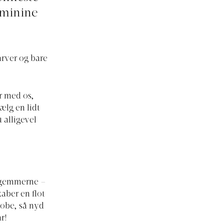
eminine
arver og bare
r med os,
ælg en lidt
 alligevel
a gemmerne –
kaber en flot
robe, så nyd
år!