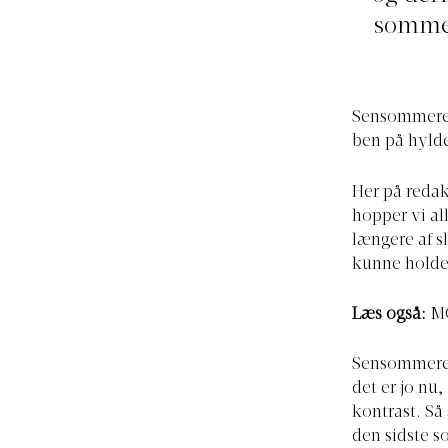
sommer
Sensommeren 
ben på hyld
Her på redak
hopper vi al
længere af s
kunne holde 
Læs også:
MO
Sensommeren 
det er jo nu,
kontrast. Så
den sidste 