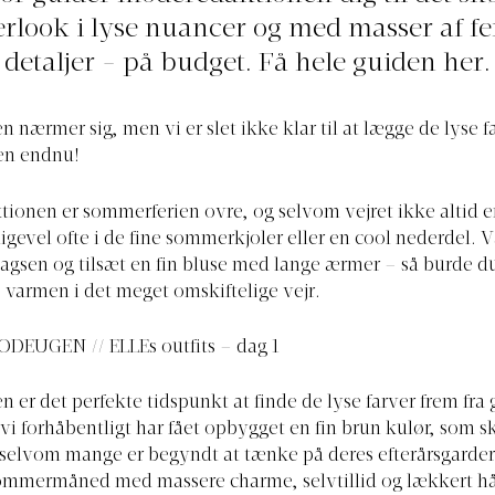
look i lyse nuancer og med masser af f
detaljer - på budget. Få hele guiden her.
nærmer sig, men vi er slet ikke klar til at lægge de lyse f
en endnu!
tionen er sommerferien ovre, og selvom vejret ikke altid e
ligevel ofte i de fine sommerkjoler eller en cool nederdel. V
lagsen og tilsæt en fin bluse med lange ærmer – så burde du
varmen i det meget omskiftelige vejr.
DEUGEN // ELLEs outfits – dag 1
er det perfekte tidspunkt at finde de lyse farver frem fr
 vi forhåbentligt har fået opbygget en fin brun kulør, som s
 selvom mange er begyndt at tænke på deres efterårsgarde
sommermåned med massere charme, selvtillid og lækkert h