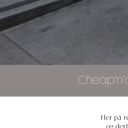
Cheap’n’c
Her på r
og der