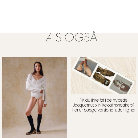
LÆS OGSÅ
Fik du ikke fat i de hypede
Jacquemus x Nike-satinsneakers?
Her er budgetversionen, der ligner