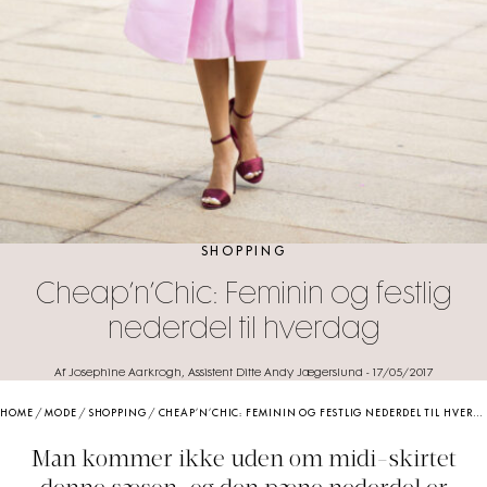
SHOPPING
Cheap’n’Chic: Feminin og festlig
nederdel til hverdag
Af Josephine Aarkrogh, Assistent Ditte Andy Jægerslund
-
17/05/2017
HOME
/
MODE
/
SHOPPING
/
CHEAP’N’CHIC: FEMININ OG FESTLIG NEDERDEL TIL HVERDAG
Man kommer ikke uden om midi-skirtet