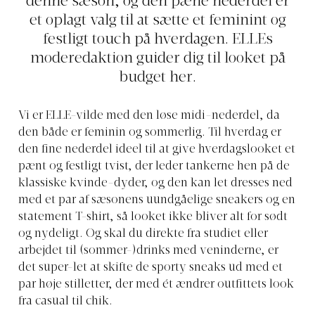
denne sæson, og den pæne nederdel er
et oplagt valg til at sætte et feminint og
festligt touch på hverdagen. ELLEs
moderedaktion guider dig til looket på
budget her.
Vi er ELLE-vilde med den løse midi-nederdel, da
den både er feminin og sommerlig. Til hverdag er
den fine nederdel ideel til at give hverdagslooket et
pænt og festligt tvist, der leder tankerne hen på de
klassiske kvinde-dyder, og den kan let dresses ned
med et par af sæsonens uundgåelige sneakers og en
statement T-shirt, så looket ikke bliver alt for sødt
og nydeligt. Og skal du direkte fra studiet eller
arbejdet til (sommer-)drinks med veninderne, er
det super-let at skifte de sporty sneaks ud med et
par høje stilletter, der med ét ændrer outfittets look
fra casual til chik.