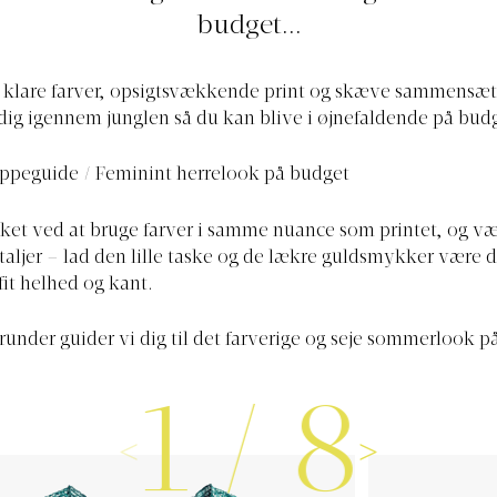
budget...
i klare farver, opsigtsvækkende print og skæve sammensæt
dig igennem junglen så du kan blive i øjnefaldende på bud
ppeguide / Feminint herrelook på budget
oket ved at bruge farver i samme nuance som printet, og væ
taljer – lad den lille taske og de lækre guldsmykker være 
fit helhed og kant.
herunder guider vi dig til det farverige og seje sommerlook p
1
/
8