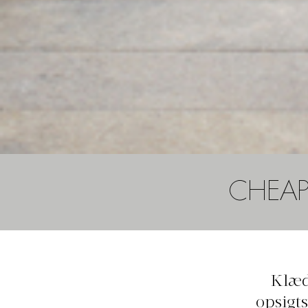
CHEAP
Klæd
opsigts