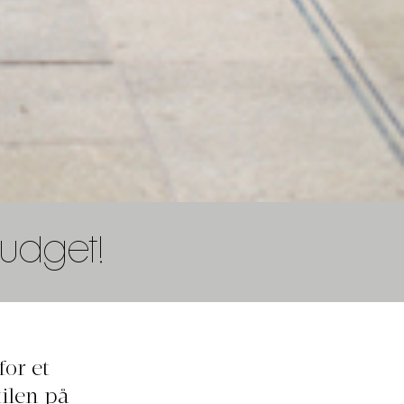
udget!
or et
tilen på