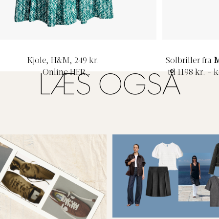
Kjole, H&M, 249 kr.
Solbriller fra
M
Online HER
til 1198 kr. -
LÆS OGSÅ
Psst... Få e
kontaktlinser 