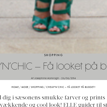
SHOPPING
’N’CHIC – Få looket på b
Af Josephine Aarkrogh
-
26/06/2014
HOME
/
MODE
/
SHOPPING
/
CHEAP’N’CHIC – FÅ LOOKET PÅ BUDGET!
 dig i sæsonens smukke farver og prints f
vækkende og cool look! ELLE guider til s