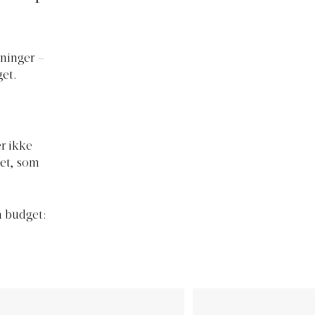
ninger –
get.
r ikke
det, som
å budget: