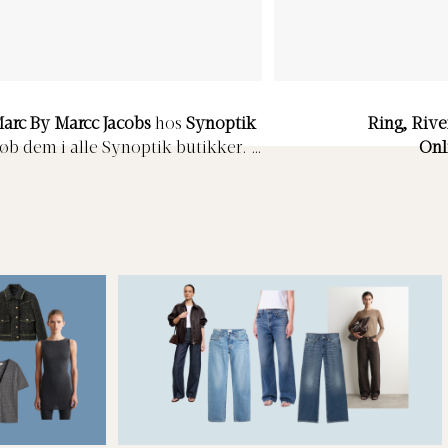
arc By Marcc Jacobs
hos
Synoptik
Ring, Rive
 køb dem i alle Synoptik butikker.
Onl
t par solbriller med, når du køber
hos
Synoptik
-
se hvordan på deres
website her