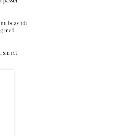
r passer
r nu begyndt
Kig med
 sin ret.