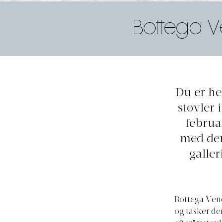
Bottega Ve
Du er he
støvler 
februa
med dem
galler
Bottega Vene
og tasker der