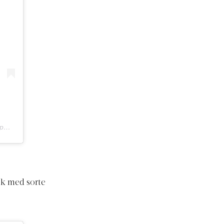
DT
ook med sorte