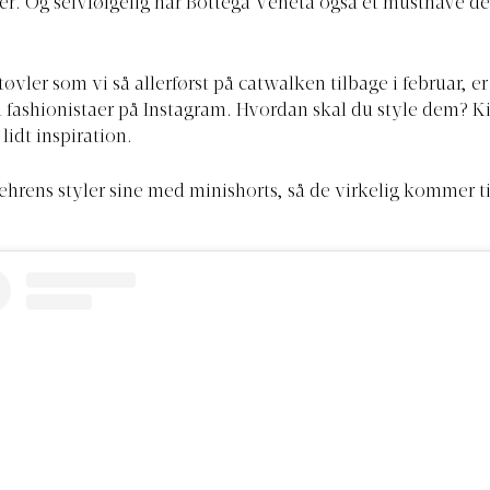
ler. Og selvfølgelig har Bottega Veneta også et musthave de
øvler som vi så allerførst på catwalken tilbage i februar, e
på fashionistaer på Instagram. Hvordan skal du style dem? 
lidt inspiration.
hrens styler sine med minishorts, så de virkelig kommer til