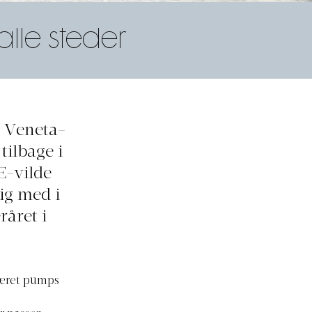
alle steder
a Veneta-
tilbage i
E-vilde
ig med i
råret i
været pumps