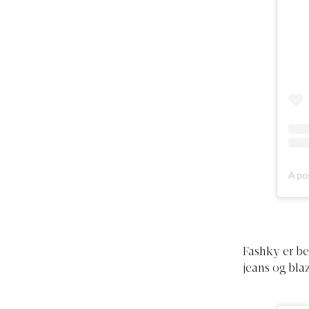
A po
Fashky er be
jeans og blaz