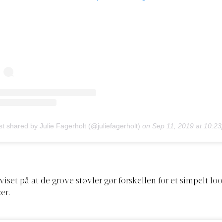
st shared by Julie Fagerholt (@juliefagerholt)
on
Sep 11, 2019 at 10:23pm P
viset på at de grove støvler gør forskellen for et simpelt l
er.