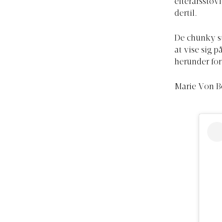
efterårsstøv
dertil.
De chunky st
at vise sig 
herunder for 
Marie Von Be