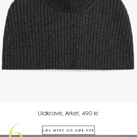
Uldkrave, Arket, 490 kr.
LÆS MERE OG KØB HER