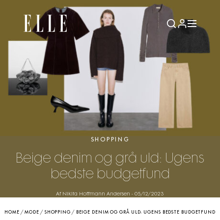
SHOPPING
Beige denim og grå uld: Ugens
bedste budgetfund
Af Nikita Hoffmann Andersen
-
05/12/2023
HOME
/
MODE
/
SHOPPING
/
BEIGE DENIM OG GRÅ ULD: UGENS BEDSTE BUDGETFUND