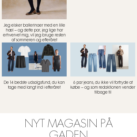
Jeg elsker ballerinaer med en lille
hæl – og dette par, jeg lige har
erhvervet mig, vil jeg bruge resten
af sommeren og efteråret
De 14 bedste udsalgsfund, du kan
6 par jeans, du ikke vil fortryde at
tage med langt ind i efteråret
købe – og som redaktionen vender
tilbage til
NYT MAGASIN PÅ
GADEN