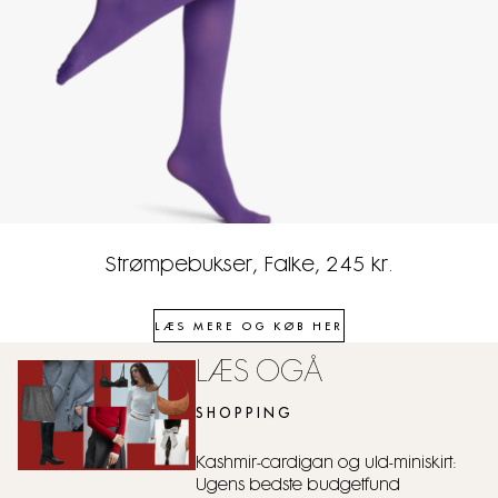
Strømpebukser, Falke, 245 kr.
LÆS MERE OG KØB HER
LÆS OGÅ
SHOPPING
Kashmir-cardigan og uld-miniskirt:
Ugens bedste budgetfund