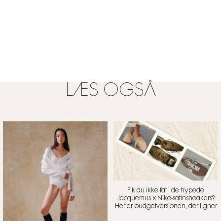
LÆS OGSÅ
Fik du ikke fat i de hypede
Jacquemus x Nike-satinsneakers?
Her er budgetversionen, der ligner