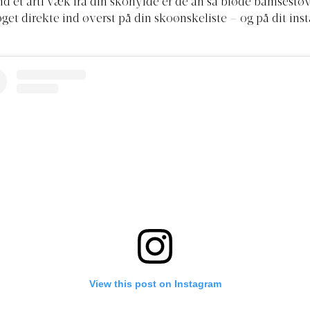
nd et årti væk fra din skohylde er de åh så bløde bamsestøv
øget direkte ind øverst på din skoønskeliste – og på dit ins
View this post on Instagram