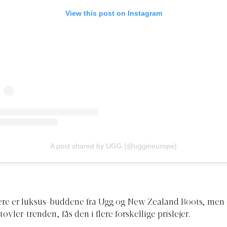
View this post on Instagram
A post shared by UGG (@uggineurope)
re er luksus-buddene fra Ugg og New Zealand Boots, men e
vler-trenden, fås den i flere forskellige prislejer.