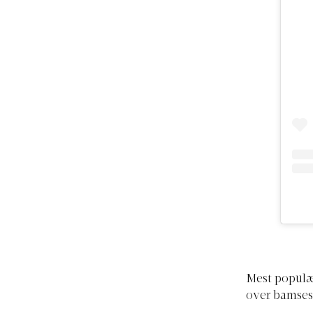
Mest populæ
over bamsestø