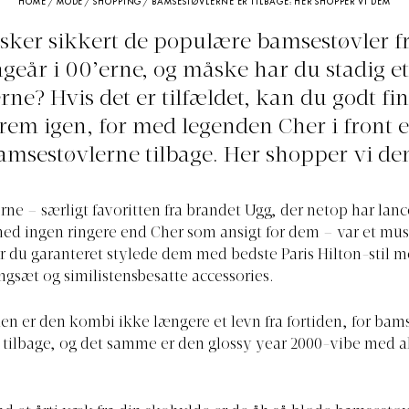
HOME
/
MODE
/
SHOPPING
/
BAMSESTØVLERNE ER TILBAGE: HER SHOPPER VI DEM
sker sikkert de populære bamsestøvler fr
geår i 00’erne, og måske har du stadig et
e? Hvis det er tilfældet, kan du godt f
frem igen, for med legenden Cher i front e
amsestøvlerne tilbage. Her shopper vi de
ne – særligt favoritten fra brandet Ugg, der netop har lanc
d ingen ringere end Cher som ansigt for dem – var et mus
r du garanteret stylede dem med bedste Paris Hilton-stil m
ngsæt og similistensbesatte accessories.
den er den kombi ikke længere et levn fra fortiden, for bam
d tilbage, og det samme er den glossy year 2000-vibe med a