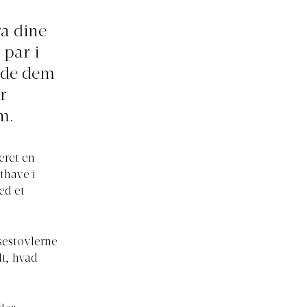
a dine
 par i
inde dem
r
m.
eret en
thave i
ed et
sestøvlerne
lt, hvad