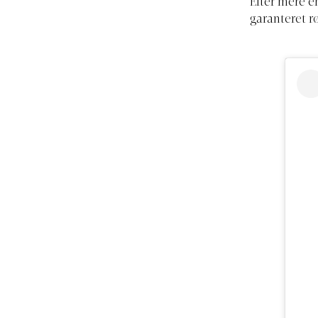
Efter mere e
garanteret r