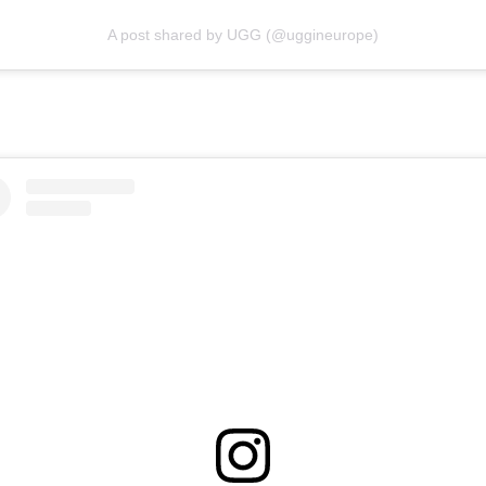
A post shared by UGG (@uggineurope)