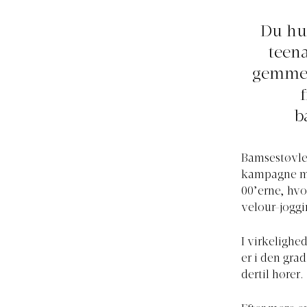
Du hu
teena
gemmern
b
Bamsestøvler
kampagne me
00’erne, hvo
velour-joggi
I virkelighe
er i den gra
dertil hører.