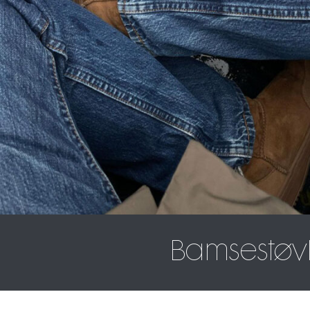
Bamsestøvl