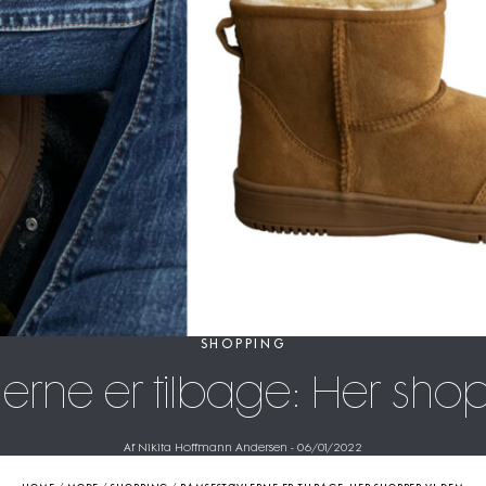
SHOPPING
erne er tilbage: Her sho
Af Nikita Hoffmann Andersen
-
06/01/2022