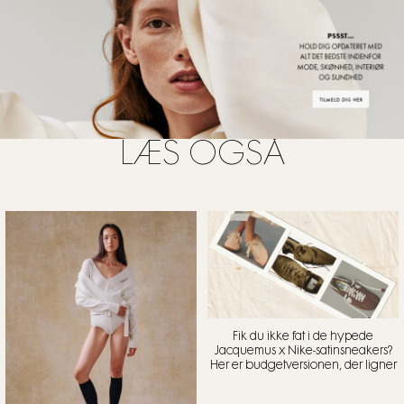
LÆS OGSÅ
Fik du ikke fat i de hypede
Jacquemus x Nike-satinsneakers?
Her er budgetversionen, der ligner