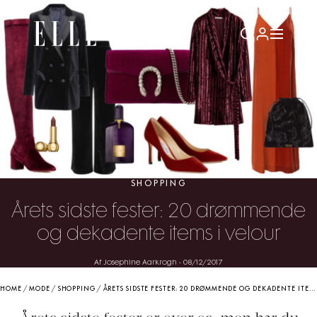
SHOPPING
Årets sidste fester: 20 drømmende
og dekadente items i velour
Af Josephine Aarkrogh
-
08/12/2017
HOME
/
MODE
/
SHOPPING
/
ÅRETS SIDSTE FESTER: 20 DRØMMENDE OG DEKADENTE ITEMS I VELOUR