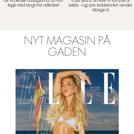
De 14 bedste udsalgsfund, du kan
6 par jeans, du ikke vil fortryde at
tage med langt ind i efteråret
købe – og som redaktionen vender
tilbage til
NYT MAGASIN PÅ
GADEN