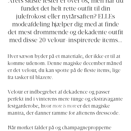
Årets sidste fester er over os, men har du
fundet det helt rette outfit til din
julefrokost eller nytårsaften? ELLEs
modeafdeling hjælper dig med at finde
det mest drømmende og dekadente outfit
med disse 20 velour-inspirerede items...
Hver sæson byder på et materiale, der ikke er til at
komme udenom. Denne magiske december måned
er det velour, du kan spotte på de fleste items; lige
fra tasker til blazere.
Velour er indbegrebet af dekadence og passer
perfekt ind i vinterens mere tunge og ekstravagante
festgarderobe, hvor
more is more
er det magiske
mantra, der danner ramme for aftenens dresscode.
Når mørket falder på og champagnepropperne