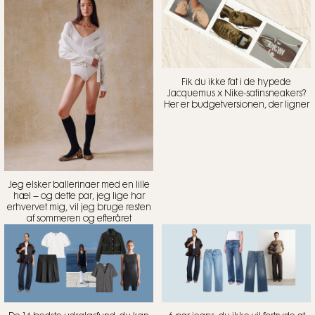
Fik du ikke fat i de hypede
Jacquemus x Nike-satinsneakers?
Her er budgetversionen, der ligner
Jeg elsker ballerinaer med en lille
hæl – og dette par, jeg lige har
erhvervet mig, vil jeg bruge resten
af sommeren og efteråret