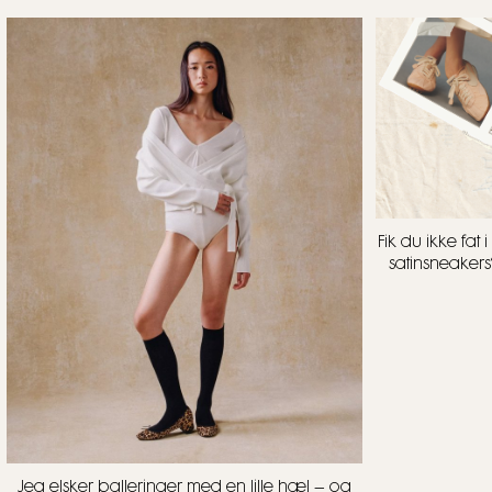
Fik du ikke fa
satinsneakers
Jeg elsker ballerinaer med en lille hæl – og