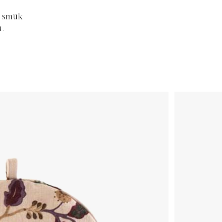
n smuk
u.