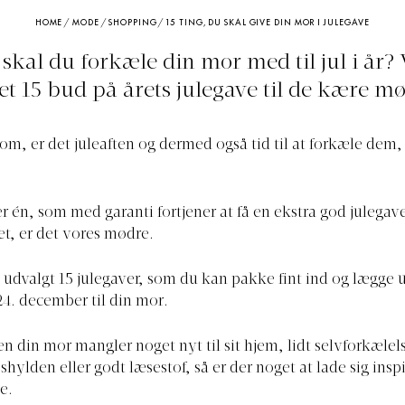
HOME
/
MODE
/
SHOPPING
/
15 TING, DU SKAL GIVE DIN MOR I JULEGAVE
skal du forkæle din mor med til jul i år? 
t 15 bud på årets julegave til de kære mø
 om, er det juleaften og dermed også tid til at forkæle dem,
r én, som med garanti fortjener at få en ekstra god julegave
et, er det vores mødre.
i udvalgt 15 julegaver, som du kan pakke fint ind og lægge 
24. december til din mor.
n din mor mangler noget nyt til sit hjem, lidt selvforkælels
ylden eller godt læsestof, så er der noget at lade sig inspir
e.