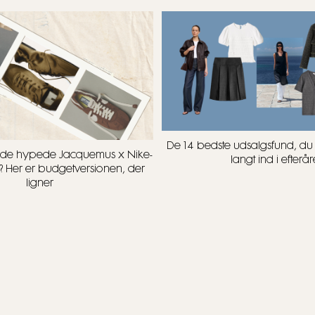
De 14 bedste udsalgsfund, d
t i de hypede Jacquemus x Nike-
langt ind i efterår
? Her er budgetversionen, der
ligner