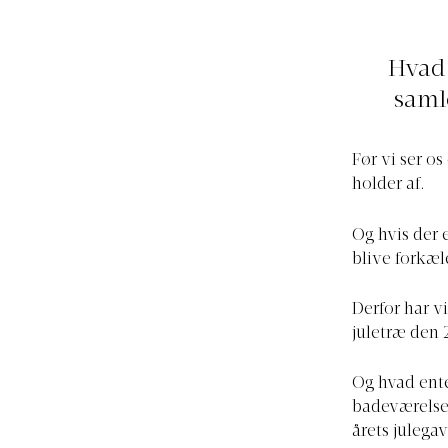
Hvad 
samle
Før vi ser os
holder af.
Og hvis der e
blive forkæl
Derfor har v
juletræ den 
Og hvad ente
badeværelsesh
årets julegav