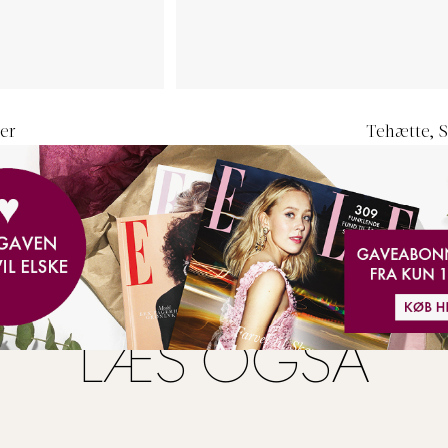
er
Tehætte, S
LÆS OGSÅ