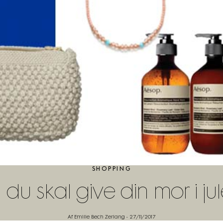
SHOPPING
g, du skal give din mor i j
Af Emilie Bech Zerlang
-
27/11/2017