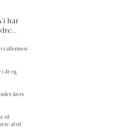
Vi har
dre...
 vi allermest
 i år og
under årets
e til
ere af til