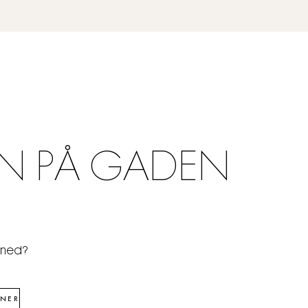
N PÅ GADEN
åned?
NER