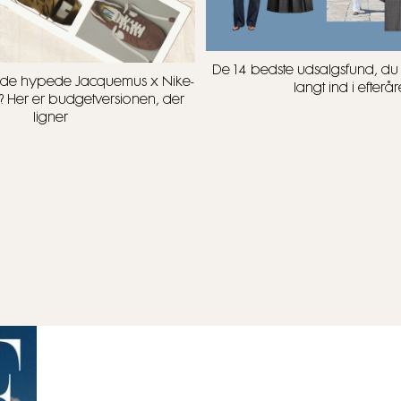
De 14 bedste udsalgsfund, d
t i de hypede Jacquemus x Nike-
langt ind i efterår
? Her er budgetversionen, der
ligner