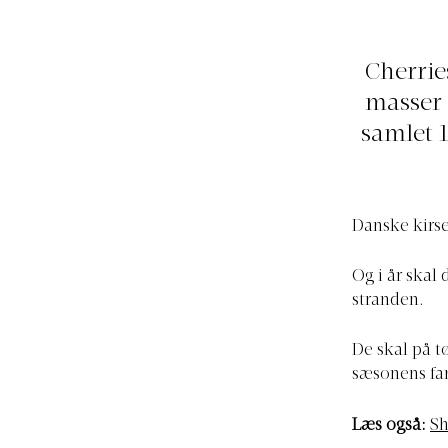
Cherrie
masser 
samlet 
Danske kirs
Og i år skal
stranden.
De skal på tø
sæsonens far
Læs også:
Sh