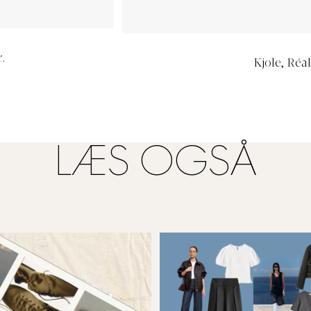
r.
Kjole, Réal
LÆS OGSÅ