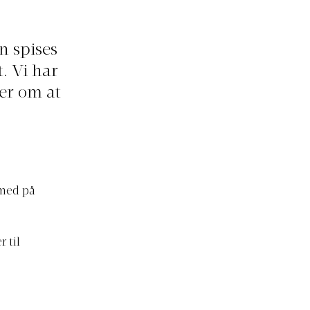
n spises
. Vi har
er om at
 med på
 til