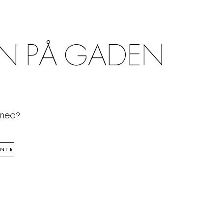
N PÅ GADEN
åned?
NER