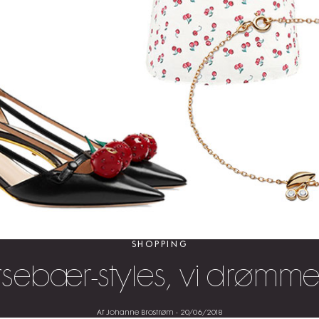
SHOPPING
irsebær-styles, vi drømm
Af Johanne Brostrøm
-
20/06/2018