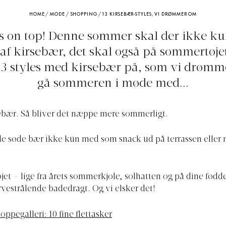
HOME
/
MODE
/
SHOPPING
/
13 KIRSEBÆR-STYLES, VI DRØMMER OM
s on top! Denne sommer skal der ikke ku
af kirsebær, det skal også på sommertøjet
13 styles med kirsebær på, som vi drømm
gå sommeren i møde med...
ebær. Så bliver det næppe mere sommerligt.
 de søde bær ikke kun med som snack ud på terrassen eller
jet – lige fra årets sommerkjole, solhatten og på dine fødder
vestrålende badedragt. Og vi elsker det!
oppegalleri: 10 fine flettasker