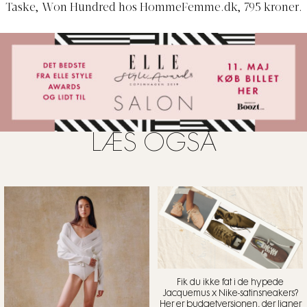
Taske, Won Hundred hos HommeFemme.dk, 795 kroner.
LÆS OGSÅ
Fik du ikke fat i de hypede
Jacquemus x Nike-satinsneakers?
Her er budgetversionen, der ligner