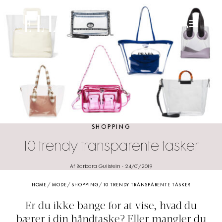
SHOPPING
10 trendy transparente tasker
Af Barbara Gullstein
-
24/01/2019
HOME
/
MODE
/
SHOPPING
/
10 TRENDY TRANSPARENTE TASKER
Er du ikke bange for at vise, hvad du
bærer i din håndtaske? Eller mangler du