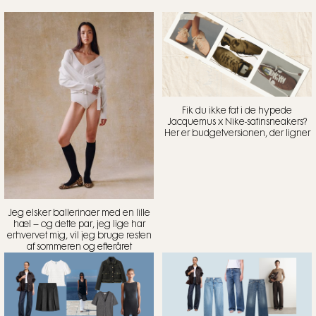
Fik du ikke fat i de hypede
Jacquemus x Nike-satinsneakers?
Her er budgetversionen, der ligner
Jeg elsker ballerinaer med en lille
hæl – og dette par, jeg lige har
erhvervet mig, vil jeg bruge resten
af sommeren og efteråret