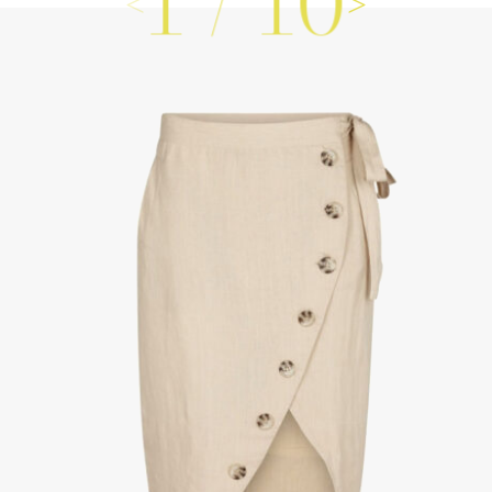
1
/
10