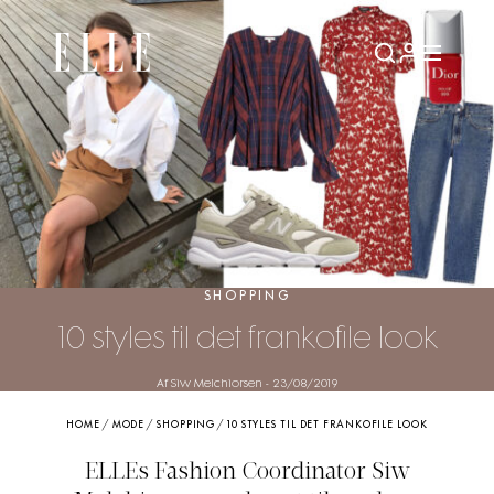
SHOPPING
10 styles til det frankofile look
Af Siw Melchiorsen
-
23/08/2019
HOME
/
MODE
/
SHOPPING
/
10 STYLES TIL DET FRANKOFILE LOOK
ELLEs Fashion Coordinator Siw