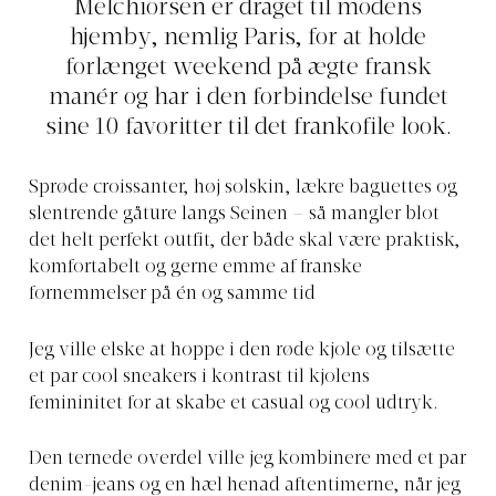
Melchiorsen er draget til modens
hjemby, nemlig Paris, for at holde
forlænget weekend på ægte fransk
manér og har i den forbindelse fundet
sine 10 favoritter til det frankofile look.
Sprøde croissanter, høj solskin, lækre baguettes og
slentrende gåture langs Seinen – så mangler blot
det helt perfekt outfit, der både skal være praktisk,
komfortabelt og gerne emme af franske
fornemmelser på én og samme tid
Jeg ville elske at hoppe i den røde kjole og tilsætte
et par cool sneakers i kontrast til kjolens
femininitet for at skabe et casual og cool udtryk.
Den ternede overdel ville jeg kombinere med et par
denim-jeans og en hæl henad aftentimerne, når jeg