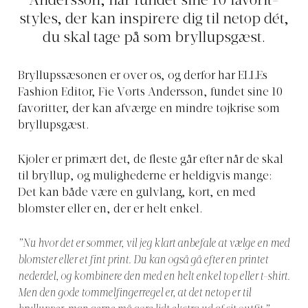
Andersson, har fundet sine 10 favorit-
styles, der kan inspirere dig til netop dét,
du skal tage på som bryllupsgæst.
Bryllupssæsonen er over os, og derfor har ELLEs
Fashion Editor, Fie Vørts Andersson, fundet sine 10
favoritter, der kan afværge en mindre tøjkrise som
bryllupsgæst.
Kjoler er primært det, de fleste går efter når de skal
til bryllup, og mulighederne er heldigvis mange:
Det kan både være en gulvlang, kort, en med
blomster eller en, der er helt enkel.
”Nu hvor det er sommer, vil jeg klart anbefale at vælge en med
blomster eller et fint print. Du kan også gå efter en printet
nederdel, og kombinere den med en helt enkel top eller t-shirt.
Men den gode tommelfingerregel er, at det netop er til