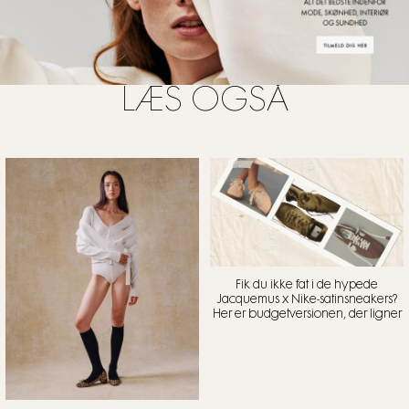
LÆS OGSÅ
Fik du ikke fat i de hypede
Jacquemus x Nike-satinsneakers?
Her er budgetversionen, der ligner