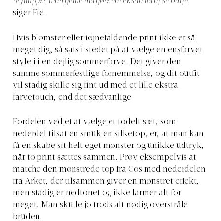
bryllupper, man gerne må gøre lidt ekstra ud af sit outfit,”
siger Fie.
Hvis blomster eller iøjnefaldende print ikke er så
meget dig, så sats i stedet på at vælge en ensfarvet
style i i en dejlig sommerfarve. Det giver den
samme sommerfestlige fornemmelse, og dit outfit
vil stadig skille sig fint ud med et lille ekstra
farvetouch, end det sædvanlige
Fordelen ved et at vælge et todelt sæt, som
nederdel tilsat en smuk en silketop, er, at man kan
få en skabe sit helt eget mønster og unikke udtryk,
når to print sættes sammen. Prøv eksempelvis at
matche den mønstrede top fra Cos med nederdelen
fra Arket, der tilsammen giver en mønstret effekt,
men stadig er nedtonet og ikke larmer alt for
meget. Man skulle jo trods alt nødig overstråle
bruden.