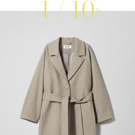
1
/
10