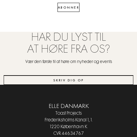
ABONNER
HAR DU LYST TIL
AT HØRE FRA OS?
Vær den første til at høre om nyheder og events
SKRIV DIG OP
ELLE DANMARK
Toast Projects
Frederiksholms Kanal 1, 1.
1220 København K
CVR 44634767