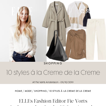
SHOPPING
10 styles á la Creme de la Creme
Af Fie Vørts Andersson
-
09/10/2019
HOME
/
MODE
/
SHOPPING
/
10 STYLES Á LA CREME DE LA CREME
ELLEs Fashion Editor Fie Vørts