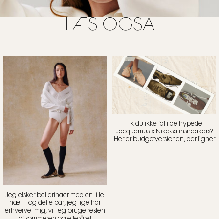
LÆS OGSÅ
Fik du ikke fat i de hypede
Jacquemus x Nike-satinsneakers?
Her er budgetversionen, der ligner
Jeg elsker ballerinaer med en lille
hæl – og dette par, jeg lige har
erhvervet mig, vil jeg bruge resten
af sommeren og efteråret