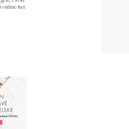
gen, 750 kr.
 online
her.