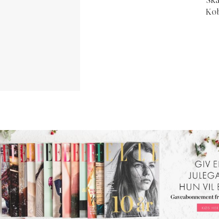
Ska
Køb