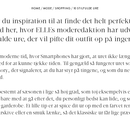
HOME
/
MODE
/
SHOPPING
/
10 STILFULDE URE
du inspiration til at finde det helt perfek
d her, hvor ELLEs moderedaktion har udv
fulde ure, der vil pifte dit outfit op på ingen
n moderne tid, hvor Smartphones har gjort, at uret ikke læng
 for at kunne tjekke tiden. Til gengæld så fungerer uret 
esory, der signalerer, at du har styr på tingene, og som du n
ed.
bestemt af sæsonen i lige så høj grad, som tøj eksempelvis e
t bare med at gå efter det, du personligt bedst kan lide, og 
n garderobe. Et lille tip er at spice dit ur op med en farvet r
rskive eller en smuk lænke, så det klassiske ur får lige præc