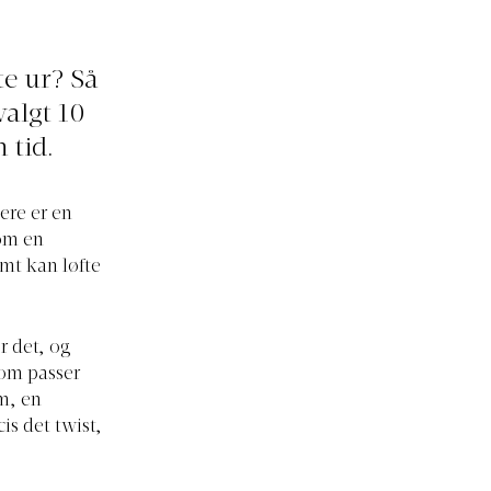
te ur? Så
algt 10
 tid.
ere er en
som en
emt kan løfte
r det, og
som passer
em, en
is det twist,