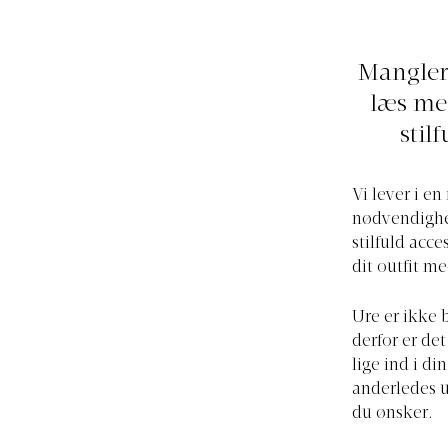
Mangler 
læs me
stil
Vi lever i e
nødvendighed
stilfuld acc
dit outfit m
Ure er ikke 
derfor er de
lige ind i di
anderledes u
du ønsker.