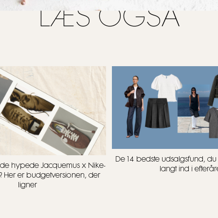
LÆS OGSÅ
De 14 bedste udsalgsfund, d
t i de hypede Jacquemus x Nike-
langt ind i efterår
? Her er budgetversionen, der
ligner