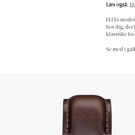
Læs også:
10
ELLEs modere
hos dig, der 
klassiske lo
Se med i gall