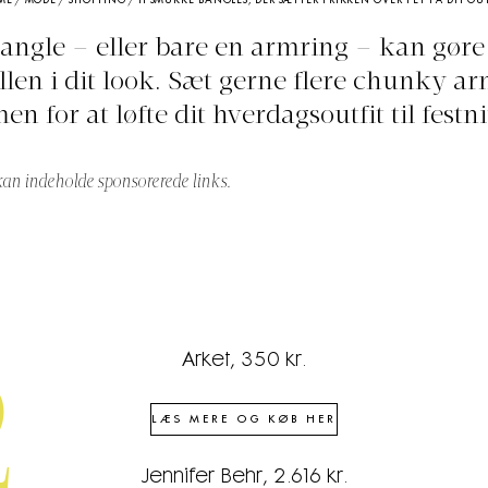
ME
/
MODE
/
SHOPPING
/
11 SMUKKE BANGLES, DER SÆTTER PRIKKEN OVER I’ET PÅ DIT OU
angle – eller bare en armring – kan gøre
llen i dit look. Sæt gerne flere chunky a
n for at løfte dit hverdagsoutfit til festn
kan indeholde sponsorerede links.
Arket, 350 kr.
2
LÆS MERE OG KØB HER
Jennifer Behr, 2.616 kr.