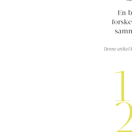
HO
En b
forske
samme
Denne artikel 
1