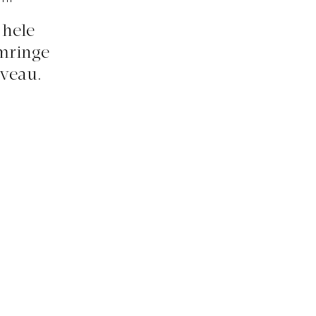
TFIT
 hele
rmringe
iveau.