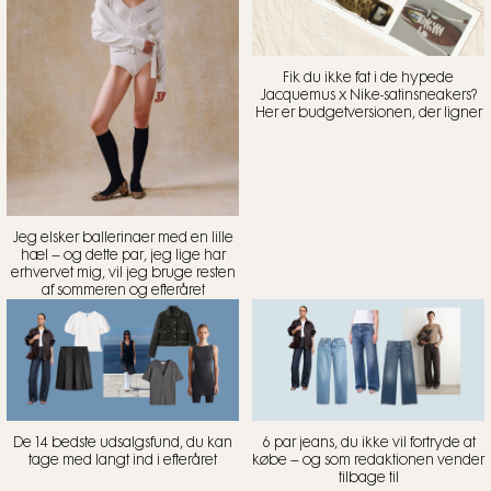
Fik du ikke fat i de hypede
Jacquemus x Nike-satinsneakers?
Her er budgetversionen, der ligner
Jeg elsker ballerinaer med en lille
hæl – og dette par, jeg lige har
erhvervet mig, vil jeg bruge resten
af sommeren og efteråret
De 14 bedste udsalgsfund, du kan
6 par jeans, du ikke vil fortryde at
tage med langt ind i efteråret
købe – og som redaktionen vender
tilbage til