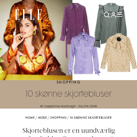
SHOPPING
10 skønne skjortebluser
Af Josephine Aarkrogh
-
06/09/2018
HOME
/
MODE
/
SHOPPING
/
10 SKØNNE SKJORTEBLUSER
Skjorteblusen er en uundværlig