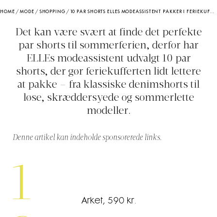
HOME
/
MODE
/
SHOPPING
/
10 PAR SHORTS ELLES MODEASSISTENT PAKKER I FERIEKUFFERTEN, NÅR JEANSENE BLIVER HJEMME, OG DE BARE BEN SKAL LUFTES
Det kan være svært at finde det perfekte
par shorts til sommerferien, derfor har
ELLEs modeassistent udvalgt 10 par
shorts, der gør feriekufferten lidt lettere
at pakke – fra klassiske denimshorts til
løse, skræddersyede og sommerlette
modeller.
Denne artikel kan indeholde sponsorerede links.
1
Arket, 590 kr.