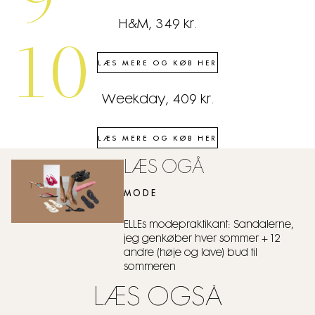
9
H&M, 349 kr.
10
LÆS MERE OG KØB HER
Weekday, 409 kr.
LÆS MERE OG KØB HER
LÆS OGÅ
MODE
ELLEs modepraktikant: Sandalerne,
jeg genkøber hver sommer + 12
andre (høje og lave) bud til
sommeren
LÆS OGSÅ