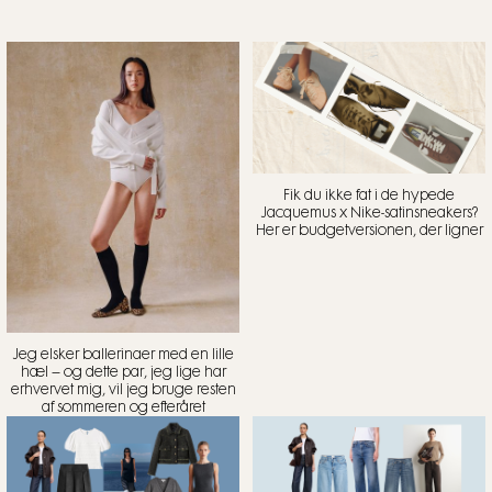
Fik du ikke fat i de hypede
Jacquemus x Nike-satinsneakers?
Her er budgetversionen, der ligner
Jeg elsker ballerinaer med en lille
hæl – og dette par, jeg lige har
erhvervet mig, vil jeg bruge resten
af sommeren og efteråret