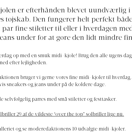
jolen er efterhånden blevet uundværlig i
s tøjskab. Den fungerer helt perfekt både t
par fine stiletter til eller i hverdagen me
jeans under for at gøre den lidt mindre fin
erdag op med en smuk midi-kjole! Brug den alle ugens dag
 ned efter lejligheden.
ktionen bruger vi gerne vores fine midi-kjoler til hverdag. 
is sneakers og jeans under på de koldere dage.
 de selvfølgelig parres med små stiletter og festtasker.
lbriller 29 af de vildeste ‘over the top’ solbriller lige nu.
 galleriet og se moderedaktionens 10 udvalgte midi-kjoler.