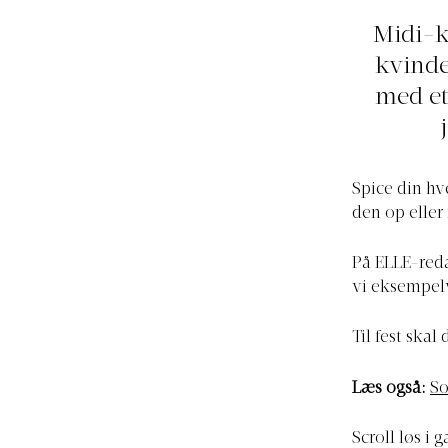
Midi-k
kvinde
med et 
Spice din hv
den op eller
På ELLE-reda
vi eksempelv
Til fest skal
Læs også:
So
Scroll løs i