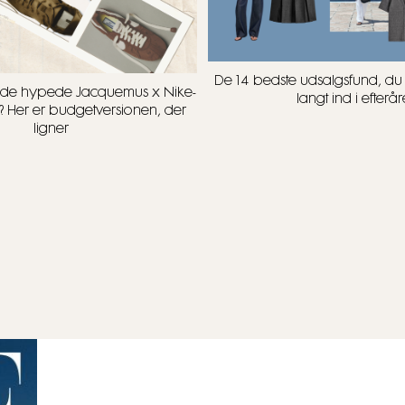
De 14 bedste udsalgsfund, d
t i de hypede Jacquemus x Nike-
langt ind i efterår
? Her er budgetversionen, der
ligner