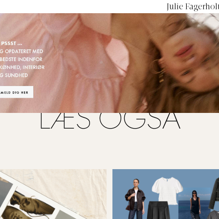
LÆS OGSÅ