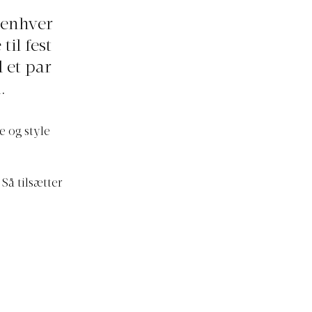
 enhver
il fest
d et par
.
e og style
Så tilsætter