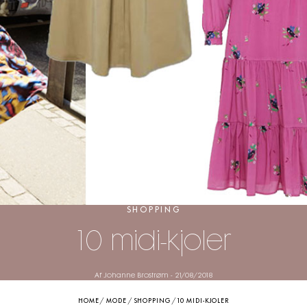
SHOPPING
10 midi-kjoler
Af Johanne Brostrøm
-
21/08/2018
HOME
/
MODE
/
SHOPPING
/
10 MIDI-KJOLER