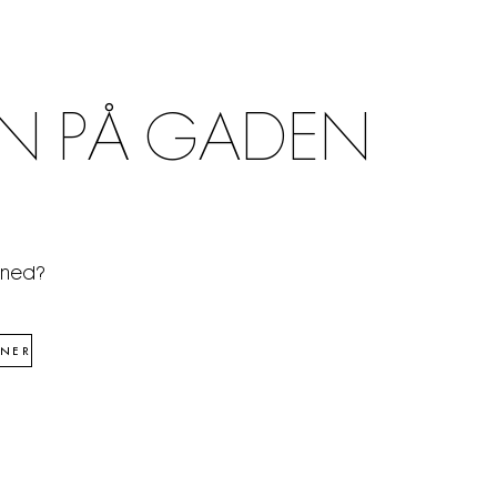
N PÅ GADEN
åned?
NER